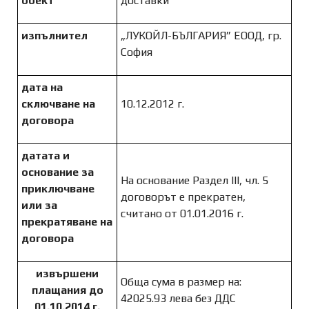
обект
доставки
изпълнител
„ЛУКОЙЛ-БЪЛГАРИЯ” ЕООД, гр.
София
дата на
сключване на
10.12.2012 г.
договора
датата и
основание за
На основание Раздел III, чл. 5
приключване
договорът е прекратен,
или за
считано от 01.01.2016 г.
прекратяване на
договора
извършени
Обща сума в размер на:
плащания до
42025.93 лева без ДДС
01.10.2014 г.