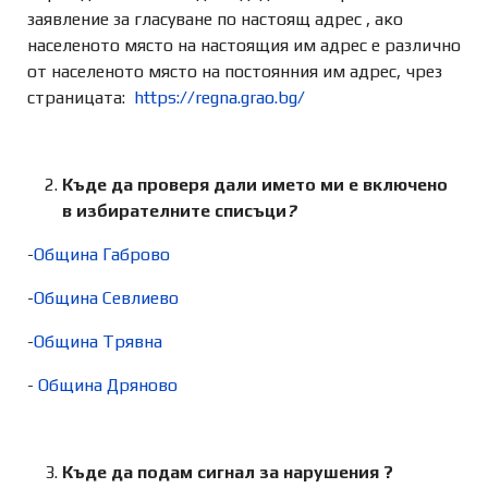
заявление за гласуване по настоящ адрес , ако
населеното място на настоящия им адрес е различно
от населеното място на постоянния им адрес, чрез
страницата:
https://regna.grao.bg/
Къде да проверя дали името ми е включено
в избирателните списъци
?
-
Община Габрово
-
Община Севлиево
-
Община Трявна
-
Община Дряново
Къде да подам сигнал за нарушения ?