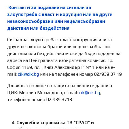
Контакти за подаване на сигнали за
злоупотреба с власт и корупция или за други
незаконосъобразни или нецелесъобразни
действия или бездействия
Сигнал за злоупотреба с власт и корупция или за
други незаконосъобразни или нецелесъобразни
действия или бездействия може да бъде подаден на
адреса на Централната избирателна комисия: гр.
София 1169, пл. „Княз Александър I“ № 1 или на e-
mail:
cik@cik.bg
или на телефонен номер 02/939 37 19
Длъжностно лице по защита на личните данни в
ЦИК: Мерлин Мехмедова, e-mail:
cik@cik.bg
,
телефонен номер 02 939 3713
Служебни справки за ТЗ "ГРАО" и