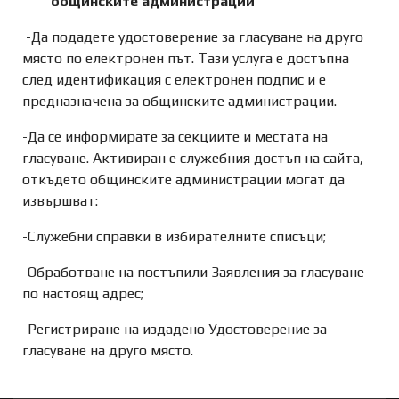
общинските администрации
-Да подадете удостоверение за гласуване на друго
място по електронен път. Тази услуга е достъпна
след идентификация с електронен подпис и е
предназначена за общинските администрации.
-Да се информирате за секциите и местата на
гласуване. Активиран е служебния достъп на сайта,
откъдето общинските администрации могат да
извършват:
-Служебни справки в избирателните списъци;
-Обработване на постъпили Заявления за гласуване
по настоящ адрес;
-Регистриране на издадено Удостоверение за
гласуване на друго място.