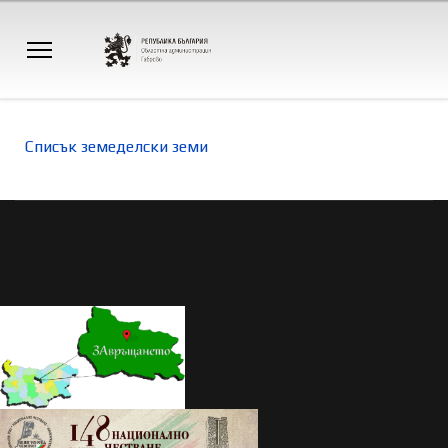
Списък земеделски земи