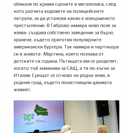
обикаля по крими сцените в мегаполиса, след
като разчита кодовете на полицейските
патрули, за да установи какво е извършеното
престъпление. В Габрово намира ново поле за
изява- създава собствено заведение за бързо
хранене, където приготвя популярните
американски бургери. Тук намира и партньора
си в живота- Мартина, която познава от
детските си години. Пътищата им се разделят,
когато той заминава за САЩ, а тя по-късно за
Италия. Срещат се отново на родна земя, в
родния град, където понастоящем двамата
живеят.