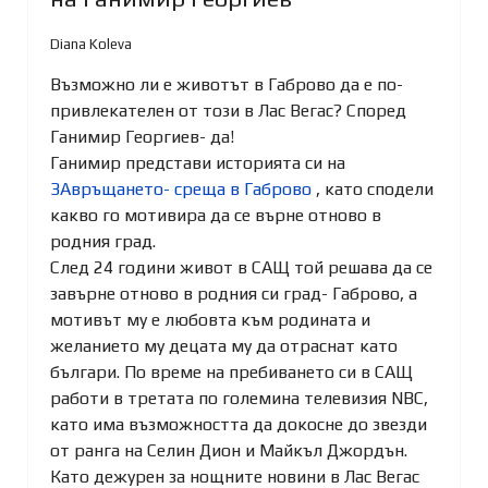
Diana Koleva
Възможно ли е животът в Габрово да е по-
привлекателен от този в Лас Вегас? Според
Ганимир Георгиев- да!
Ганимир представи историята си на
ЗАвръщането- среща в Габрово
, като сподели
какво го мотивира да се върне отново в
родния град.
След
24 години живот в САЩ той решава да се
завърне отново в родния си град- Габрово, а
мотивът му е любовта към родината и
желанието му децата му да отраснат като
българи. По време на пребиването си в САЩ
работи в третата по големина телевизия NBC,
като има възможността да докосне до звезди
от ранга на Селин Дион и Майкъл Джордън.
Като дежурен за нощните новини в Лас Вегас