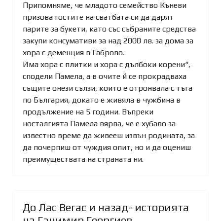
Припомняме, че младото семейство Къневи
призова гостите на сватбата си да дарят
парите за букети, като със събраните средства
закупи консумативи за над 2000 лв. за дома
за
хора с деменция в Габрово.
Има хора с плитки и хора с дълбоки корени“,
сподели Памела, а в очите й се прокрадваха
същите онези сълзи, които е отронвала с тъга
по България, докато е живяла в чужбина в
продължение на 5 години. Въпреки
носталгията Памела вярва, че е хубаво за
известно време да живееш извън родината, за
да почерпиш от чуждия опит, но и да оцениш
преимуществата на страната ни.
До Лас Вегас и назад- историята
на Ганимир Георгиев