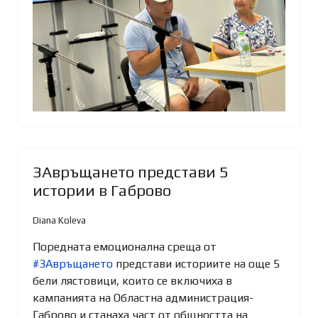
ЗАвръщането представи 5
истории в Габрово
Diana Koleva
Поредната емоционална среща от
#ЗАвръщането
представи историите на още 5
бели лястовици, които се включиха в
кампанията на Областна администрация-
Габрово и станаха част от общността на