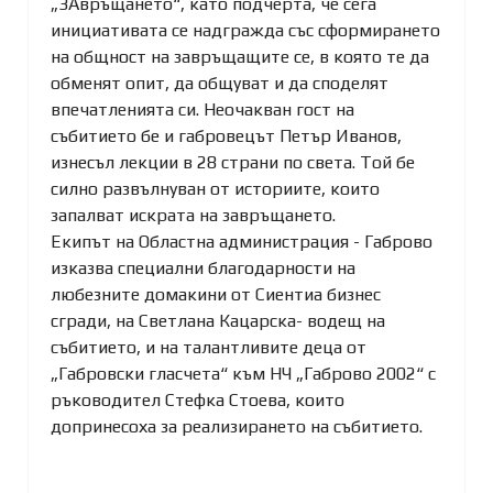
„ЗАвръщането“, като подчерта, че сега
инициативата се надгражда със сформирането
на общност на завръщащите се, в която те да
обменят опит, да общуват и да споделят
впечатленията си. Неочакван гост на
събитието бе и габровецът Петър Иванов,
изнесъл лекции в 28 страни по света. Той бе
силно развълнуван от историите, които
запалват искрата на завръщането.
Екипът на Областна администрация - Габрово
изказва специални благодарности на
любезните домакини от Сиентиа бизнес
сгради, на Светлана Кацарска- водещ на
събитието, и на талантливите деца от
„Габровски гласчета“ към НЧ „Габрово 2002“ с
ръководител Стефка Стоева, които
допринесоха за реализирането на събитието.