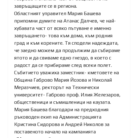
завръщащите се в региона.
Областният управител Мария Башева
припомни думите на Атанас Далчев, че най-
хубавата част от всяко пътуване е именно
завръщането- това към дома, към родния
град и към корените. Тя сподели надеждата,
че заедно можем да продължим да събираме
ятото и да свиваме едно
гнездо, в което с
радост да се прибираме след всеки полет.
Събитието уважиха заместник- кметовете на
Община Габрово Мария Йозова и Николай
Меразчиев, ректорът на Технически
университет- Габрово проф. Илия Железаров,
общественици и съмишленици на каузата.
Мария Башева благодари на предходния
ръководен екип на Администрацията
Кристина Сидорова и Андрей Николов за
поставеното начало на кампанията