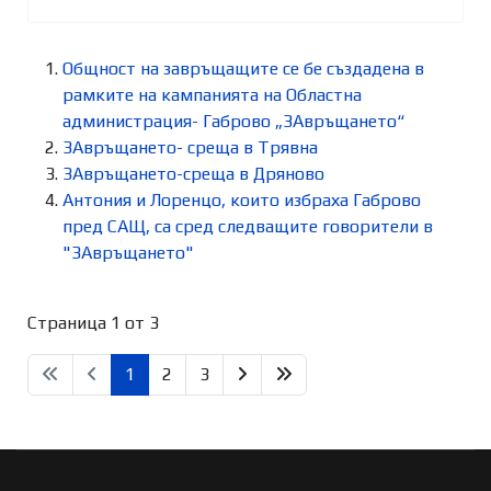
Общност на завръщащите се бе създадена в
рамките на кампанията на Областна
администрация- Габрово „ЗАвръщането“
ЗАвръщането- среща в Трявна
ЗАвръщането-среща в Дряново
Антония и Лоренцо, които избраха Габрово
пред САЩ, са сред следващите говорители в
"ЗАвръщането"
Страница 1 от 3
1
2
3