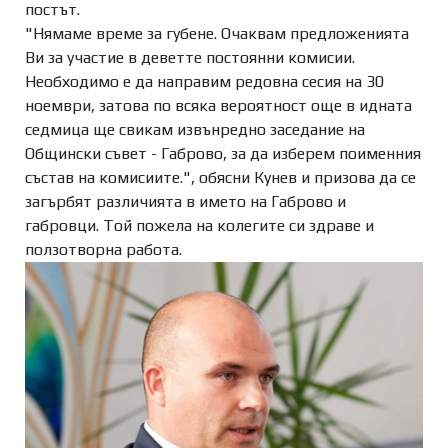
постът.
"Нямаме време за губене. Очаквам предложенията
Ви за участие в деветте постоянни комисии.
Необходимо е да направим редовна сесия на 30
ноември, затова по всяка вероятност още в идната
седмица ще свикам извънредно заседание на
Общински съвет - Габрово, за да изберем поименния
състав на комисиите.", обясни Кунев и призова да се
загърбят различията в името на Габрово и
габровци. Той пожела на колегите си здраве и
ползотворна работа.