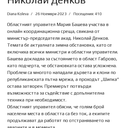
Diana Koleva
26 Ноември 2023
Посещения: 410
Oбластният управител Мария Башева участва в
онлайн координационна среща, свикана от
министър-председателя акад. Николай Денков.
Темата бе актуалната зимна обстановка, като се
включиха всички министри и областни управители.
Башева докладва за състоянието в област Габрово,
като подчерта, че обстановката остава усложнена.
Проблем са многото нападали дървета и клони по
републиканската пътна мрежа, а проходът „Шипка“
остава затворен. Премиерът потвърди
възможността за съдействие с
допълнителна
техника при необходимост.
Областният управител обясни, че голям брой
населени места в областта са без ток, а екипите
продължават да работят по отстраняването на
авариите и в момента.