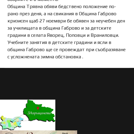
Община Трявна обяви бедствено положение по-
рано през деня, а на свикания в Община Габрово
кризисен щаб 27 ноември бе обявен за неучебен ден
за училищата в община Габрово и за детските
градини в селата Яворец, Поповци и Враниловци.
Учебните занятия в детските градини и ясли в
община Габрово ще се провеждат при съобразяване
с усложнената зимна обстановка .