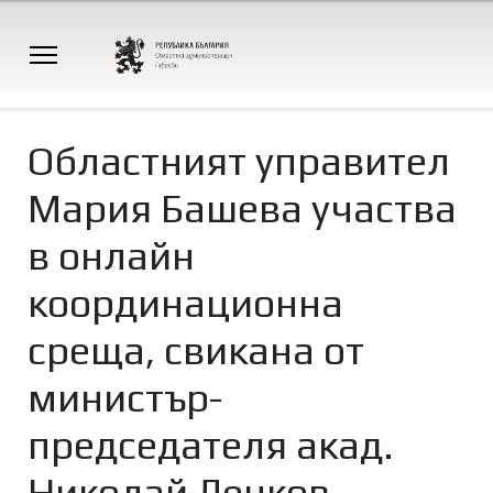
Oбластният управител
Мария Башева участва
в онлайн
координационна
среща, свикана от
министър-
председателя акад.
Николай Денков