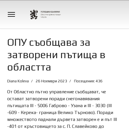
ОПУ съобщава за
затворени пътища в
областта
Diana Koleva
26 Ноември 2023
Посещения: 436
От Областно пътно управление съобщават, че
остават затворени поради снегонавявания
пътищата III - 5006 Габрово - Узана и III - 3030 (III
-609 - Керека- граница Велико Търново). Поради
множеството паднали дървета затворен е и път III
-401 от кръстовището за с. П. Славейково до