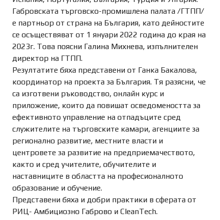
Габровската търговско-промишлена палата /ГТПП/
е партньор от страна на България, като дейностите
се осъществяват от 1 януари 2022 година до края на
2023г. Това поясни Галина Михнева, изпълнителен
директор на ГТПП.
Резултатите бяха представени от Ганка Бакалова,
координатор на проекта за България. Тя разясни, че
са изготвени ръководство, онлайн курс и
приложение, които да повишат осведомеността за
ефективното управление на отпадъците сред
служителите на търговските камари, агенциите за
регионално развитие, местните власти и
центровете за развитие на предприемачеството,
както и сред учителите, обучителите и
наставниците в областта на професионалното
образование и обучение.
Представени бяха и добри практики в сферата от
РИЦ- Амбициозно Габрово и CleanTech.