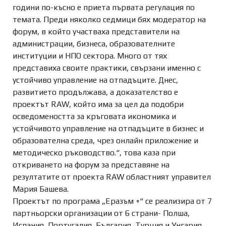
години по-късно е приета първата регулация по
темата. Преди няколко седмици бях модератор на
форум, в който участваха представители на
администрации, бизнеса, образователните
институции и НПО сектора. Много от тях
представиха своите практики, свързани именно с
устойчиво управление на отпадъците. Днес,
развитието продължава, а доказателство е
проектът RAW, който има за цел да подобри
осведомеността за кръговата икономика и
устойчивото управление на отпадъците в бизнес и
образователна среда, чрез онлайн приложение и
методическо ръководство.“, това каза при
откриването на форум за представяне на
резултатите от проекта RAW областният управител
Мария Башева.
Проектът по програма „Еразъм +“ се реализира от 7
партньорски организации от 6 страни- Полша,
Испания, Португалия, България, Турция и Унгария.