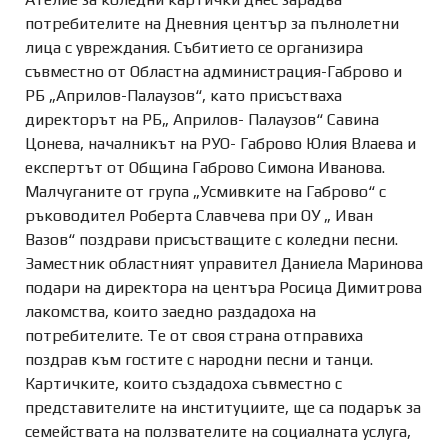
потребителите на Дневния център за пълнолетни
лица с увреждания. Събитието се организира
съвместно от Областна администрация-Габрово и
РБ „Априлов-Палаузов“, като присъстваха
директорът на РБ„ Априлов- Палаузов“ Савина
Цонева, началникът на РУО- Габрово Юлия Влаева и
експертът от Община Габрово Симона Иванова.
Малчуганите от група „Усмивките на Габрово“ с
ръководител Роберта Славчева при ОУ „ Иван
Вазов“ поздрави присъстващите с коледни песни.
Заместник областният управител Даниела Маринова
подари на директора на центъра Росица Димитрова
лакомства, които заедно раздадоха на
потребителите. Те от своя страна отправиха
поздрав към гостите с народни песни и танци.
Картичките, които създадоха съвместно с
представителите на институциите, ще са подарък за
семействата на ползвателите на социалната услуга,