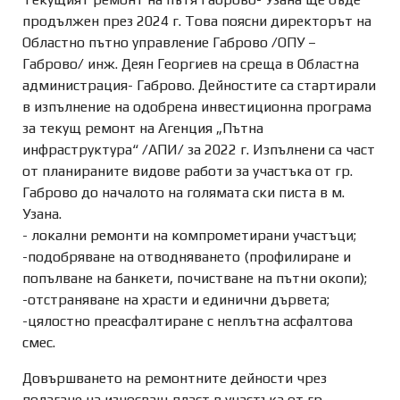
продължен през 2024 г. Това поясни директорът на
Областно пътно управление Габрово /ОПУ –
Габрово/ инж. Деян Георгиев на среща в Областна
администрация- Габрово. Дейностите са стартирали
в изпълнение на одобрена инвестиционна програма
за текущ ремонт на Агенция „Пътна
инфраструктура“ /АПИ/ за 2022 г. Изпълнени са част
от планираните видове работи за участъка от гр.
Габрово до началото на голямата ски писта в м.
Узана.
- локални ремонти на компрометирани участъци;
-подобряване на отводняването (профилиране и
попълване на банкети, почистване на пътни окопи);
-отстраняване на храсти и единични дървета;
-цялостно преасфалтиране с неплътна асфалтова
смес.
Довършването на ремонтните дейности чрез
полагане на износващ пласт в участъка от гр.