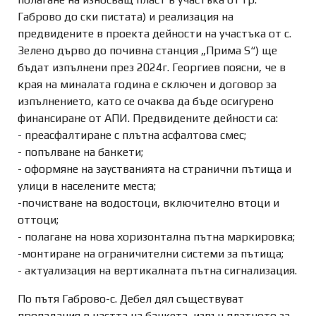
Габрово до ски пистата) и реализация на
предвидените в проекта дейности на участъка от с.
Зелено дърво до почивна станция „Прима S“) ще
бъдат изпълнени през 2024г. Георгиев поясни, че в
края на миналата година е сключен и договор за
изпълнението, като се очаква да бъде осигурено
финансиране от АПИ. Предвидените дейности са:
- преасфалтиране с плътна асфалтова смес;
- попълване на банкети;
- оформяне на заустванията на странични пътища и
улици в населените места;
-почистване на водостоци, включително втоци и
оттоци;
- полагане на нова хоризонтална пътна маркировка;
-монтиране на ограничителни системи за пътища;
- актуализация на вертикалната пътна сигнализация.
По пътя Габрово-с. Дебел дял съществуват
пропадания в частта на банкета, извън платното за