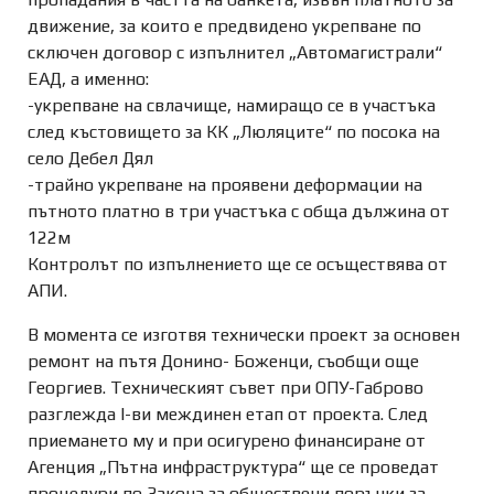
движение, за които е предвидено укрепване по
сключен договор с изпълнител „Автомагистрали“
ЕАД, а именно:
-укрепване на свлачище, намиращо се в участъка
след къстовището за КК „Люляците“ по посока на
село Дебел Дял
-трайно укрепване на проявени деформации на
пътното платно в три участъка с обща дължина от
122м
Контролът по изпълнението ще се осъществява от
АПИ.
В момента се изготвя технически проект за основен
ремонт на пътя Донино- Боженци, съобщи още
Георгиев. Техническият съвет при ОПУ-Габрово
разглежда I-ви междинен етап от проекта. След
приемането му и при осигурено финансиране от
Агенция „Пътна инфраструктура“ ще се проведат
процедури по Закона за обществени поръчки за