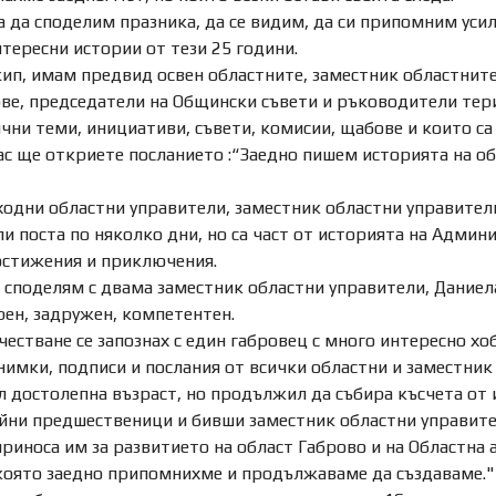
 за да споделим празника, да се видим, да си припомним ус
нтересни истории от тези 25 години.
кип, имам предвид освен областните, заместник областните
ве, председатели на Общински съвети и ръководители тери
чни теми, инициативи, съвети, комисии, щабове и които с
ас ще откриете посланието :“Заедно пишем историята на об
ходни областни управители, заместник областни управите
ли поста по няколко дни, но са част от историята на Админ
постижения и приключения.
 споделям с двама заместник областни управители, Даниел
ен, задружен, компетентен.
естване се запознах с един габровец с много интересно хоб
имки, подписи и послания от всички областни и заместник
 достолепна възраст, но продължил да събира късчета от 
йни предшественици и бивши заместник областни управител
приноса им за развитието на област Габрово и на Областна
 която заедно припомнихме и продължаваме да създаваме." 