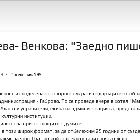
ва- Венкова: "Заедно пиш
24
Посещения: 599
еност и споделена отговорност украси подаръците от облас
дминистрация - Габрово. То се проведе вчера в хотел "Ма
областни управители, екипа на администрацията, представ
 културни институции.
иветства присъстващите с думите:
е в този широк формат, за да отбележим 25 години от създ
ахме заедно. Път, по който всеки остави своята следа.