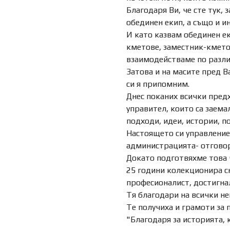
Благодаря Ви, че сте тук,
обединен екип, а също и и
И като казвам обединен е
кметове, заместник-кмето
взаимодействаме по разли
Затова и на масите пред В
си я припомним.
Днес поканих всички пред
управител, които са заема
подходи, идеи, истории, 
Настоящето си управление
администрацията- отговор
Докато подготвяхме това ч
25 години колекционира сн
професионалист, достигнал
Тя благодари на всички не
Те получиха и грамоти за 
"Благодаря за историята,