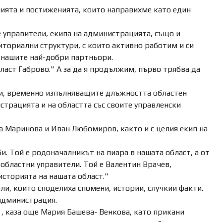
илията и постиженията, които направихме като един
 управители, екипа на администрацията, също и
ториални структури, с които активно работим и си
а нашите най-добри партньори.
ласт Габрово." А за да я продължим, първо трябва да
ли, временно изпълняващите длъжността областен
истрацията и на областта със своите управленски
а Маринова и Иван Любомиров, както и с целия екип на
и. Той е родоначалникът на пиара в нашата област, а от
 областни управители. Той е Валентин Врачев,
историята на нашата област."
и, които споделиха спомени, истории, случкии факти.
 администрация.
, каза още Мария Башева- Венкова, като прикани