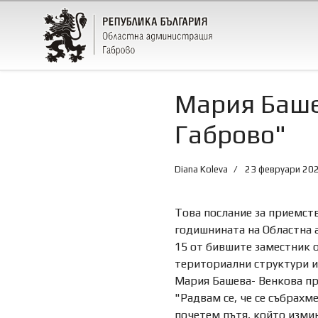
Мария Баше
Габрово"
Diana Koleva
23 февруари 20
Това послание за приемств
годишнината на Областна а
15 от бившите заместник 
териториални структури и
Мария Башева- Венкова пр
"Радвам се, че се събрахм
почетем пътя, който измин