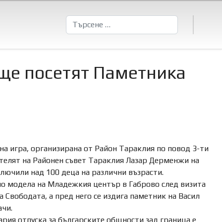
Търсене
 ще посетят Паметника
на игра, организирана от Район Тараклия по повод 3-ти
ателят на Районен съвет Тараклия Лазар Дерменжи на
ключили над 100 деца на различни възрасти.
по модела на Младежкия център в Габрово след визита
 Свободата, а пред него се издига паметник на Васил
ачи.
рия отпуска за българските общности зад граница е