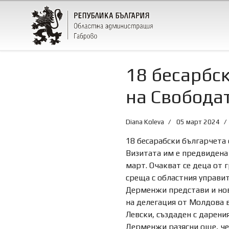
18 бесарбс
на Свобода
Diana Koleva
05 март 2024
18 бесарабски българчета
Визитата им е предвидена 
март. Очакват се деца от 
среща с областния управит
Дерменжи представи
и но
на делегация от Молдова в
Левски, създаден с дарени
Дерменжи разясни още, че