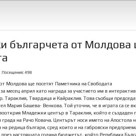
ки българчета от Молдова
та
Посещения: 498
 от Молдова ще посетят Паметника на Свободата
за месец април като награда за участието им в интерактив
гр. Тараклия, Твардица и Кайраклия. Това съобщи председ
ел Мария Башева- Венкова. Той уточни, че в играта са се в
вооткрия Младежки център в Тараклия, който е създаден 
 града на Рачо Ковача. Центърът носи името на Апостола на
я на редица българи, сред които и на габровски предприем
 през настоящата година бюджетът, който Република Бълга