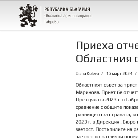
Приеха отче
Областния 
Diana Koleva
15 март 2024
Областният съвет за трис
Маринова. Приет бе отчетъ
През цялата 2023 г. в Габ
сравнение с общите показа
равнището за страната, ко
2023 г. в Дирекция „Бюро 
заетост. Постъпилите на ра
заетост по различни прое