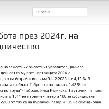
Търсене
бота през 2024г. на
дничество
то на заместник областния управител Даниела
а дейността му през настоящата 2024-а.
ето на безработица към 31.12.2023 г. е 4,15 %. В
отицата в област Габрово
е по-ниско с 1,42 %, от
 по труда"- Габрово Янка Кулинска. Тя уточни, че през
 които 1311 на първичен пазар и 106 за субсидирана
 2203 от тях са на първичен пазар и 135 на субсидирана