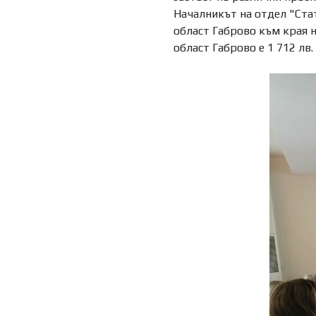
Началникът на отдел "Ста
област Габрово към края н
област Габрово e 1 712 лв.