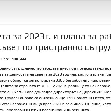
та за 2023г. и плана за ра
съвет по тристранно сътру
Посещения: 444
транно сътрудничество заседава днес под председателство
т за дейността на съвета за 2023 година, както и планът з
ровска област са регистрирани 3305 безработни лица, равнищ
телите за страната към 31.12.2023г. равнището на безраб
ето е 5,57 %. Това докладва директорът на Дирекция" Бюро
по труда“ Габрово са обявени общо 1417 работни места, от
бота безработни лица през 2023 г. са общо 2338 лица, като
кти, програми и мерки реализирани дирекцията.