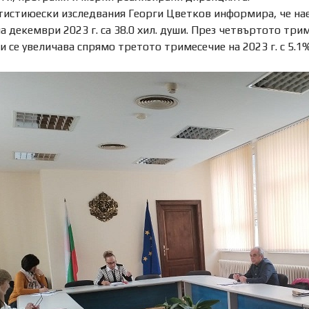
тистиюески изследвания Георги Цветков информира, че на
а декември 2023 г. са 38.0 хил. души. През четвъртото трим
 и се увеличава спрямо третото тримесечие на 2023 г. с 5.1%