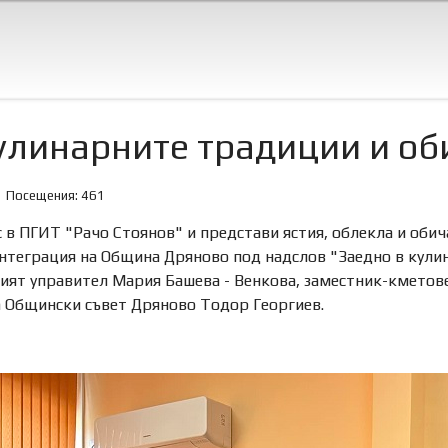
кулинарните традиции и об
Посещения: 461
 в ПГИТ "Рачо Стоянов" и представи ястия, облекла и обич
интеграция на Община Дряново под надслов "Заедно в кули
ият управител Мария Башева - Венкова, заместник-кмето
а Общински съвет Дряново Тодор Георгиев.