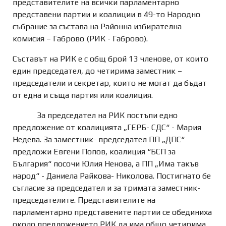
представителите на всички парламентарно
представени партии и коалиции в 49-то Народно
събрание за състава на Районна избирателна
комисия – Габрово (РИК - Габрово).
Съставът на РИК е с общ брой 13 членове, от които
един председател, до четирима заместник –
председатели и секретар, които не могат да бъдат
от една и съща партия или коалиция.
За председател на РИК постъпи едно
предложение от коалицията „ГЕРБ- СДС“ - Мария
Недева. За заместник- председател ПП „ДПС“
предложи Евгени Попов, коалиция “БСП за
България“ посочи Юлия Ненова, а ПП „Има такъв
народ“ - Даниела Райкова- Николова. Постигнато бе
съгласие за председател и за тримата заместник-
председателите. Представителите на
парламентарно представените партии се обединиха
около предложението РИК да има общо четирима