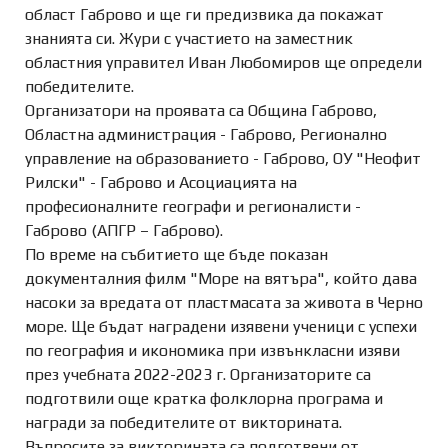
област Габрово и ще ги предизвика да покажат
знанията си. Жури с участието на заместник
областния управител Иван Любомиров ще определи
победителите.
Организатори на проявата са Община Габрово,
Областна администрация - Габрово, Регионално
управление на образованието - Габрово, ОУ "Неофит
Рилски" - Габрово и Асоциацията на
професионалните географи и регионалисти -
Габрово (АПГР – Габрово).
По време на събитието ще бъде показан
документалния филм "Море на вятъра", който дава
насоки за вредата от пластмасата за живота в Черно
море. Ще бъдат наградени изявени ученици с успехи
по география и икономика при извънкласни изяви
през учебната 2022-2023 г. Организаторите са
подготвили още кратка фолклорна програма и
награди за победителите от викторината.
Въпросите за викторината са подготвени от