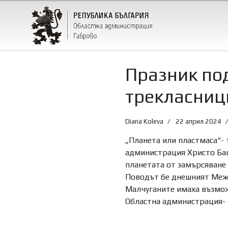
Празник по
трекласници
Diana Koleva
22 април 2024
„Планета или пластмаса“- 
администрация Христо Баше
планетата от замърсяване 
Поводът бе днешният Между
Малчуганите имаха възмож
Областна администрация- 