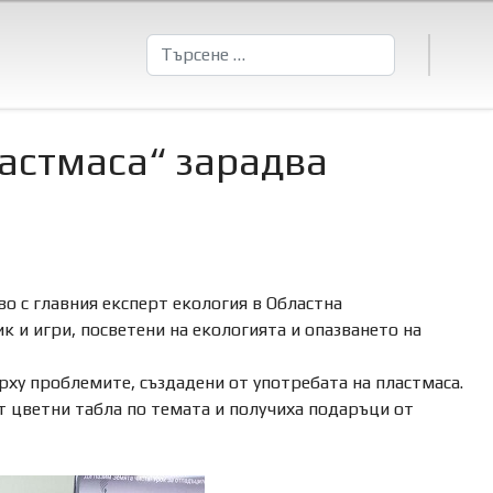
Търсене
ластмаса“ зарадва
о с главния експерт екология в Областна
 и игри, посветени на екологията и опазването на
рху проблемите, създадени от употребата на пластмаса.
т цветни табла по темата и получиха подаръци от