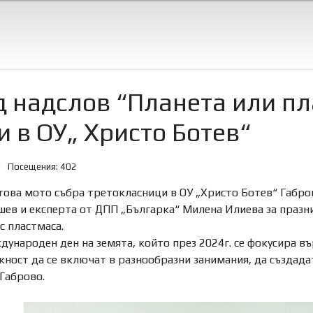
д надслов “Планета или п
 в ОУ„ Христо Ботев“
Посещения: 402
това мото събра третокласници в ОУ „Христо Ботев“ Габров
в и експерта от ДПП „Българка“ Милена Илиева за празник
с пластмаса.
народен ден на земята, който през 2024г. се фокусира въ
ност да се включат в разнообразни
занимания, да създада
Габрово.