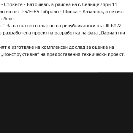
- Стоките - Батошево, в района на с. Селище /при 11
 на път I-5/Е-85 Габрово - Шипка – Казанлък, а петият
Гъбене.
. За на пътното платно на републикански път III-6072
има разработена проектна разработка на фаза „Вариантни
ят е изготвяне на комплексен доклад за оценка на
 „Конструктивна“ на предоставения технически проект.