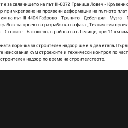
 е за свлачището на път III-6072 Граница Ловеч - Кръвеник 
ор при укрепване на проявени деформации на пътното платно
км на път III-4404 Габрово - Трънито - Дебел дял - Музга – 
зработена проектна разработка на фаза „Технически проект“
 - Стоките - Батошево, в района на с. Селище, при 11 км 
ата поръчка за строителен надзор ще е в два етапа. Първи
те изисквания към строежите и технически контрол по част
 строителен надзор по време на строителството.