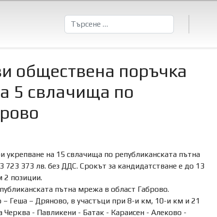
Търсене
ви обществена поръчка
на 5 свлачища по
брово
и укрепване на 15 свлачища по републиканската пътна
 723 373 лв. без ДДС. Срокът за кандидатстване е до 13
м 2 позиции.
републиканската пътна мрежа в област
Габрово.
 – Геша – Дряново, в участъци при 8-и км, 10-и км и 21
 Черква - Павликени - Батак - Караисен - Алеково -