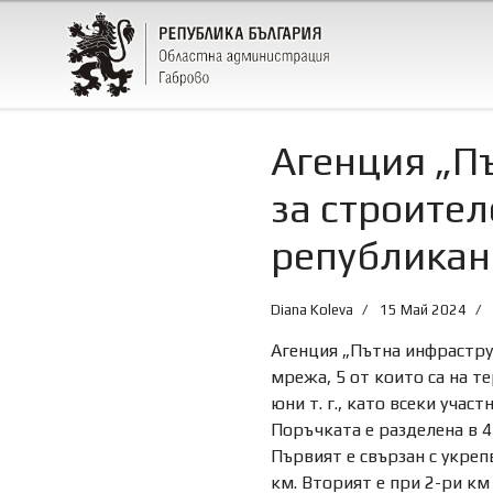
Агенция „П
за строител
републикан
Diana Koleva
15 Май 2024
Агенция „Пътна инфрастру
мрежа, 5 от които са на т
юни т. г., като всеки уча
Поръчката е разделена в 4
Първият е свързан с укрепв
км. Вторият е при 2-ри км 