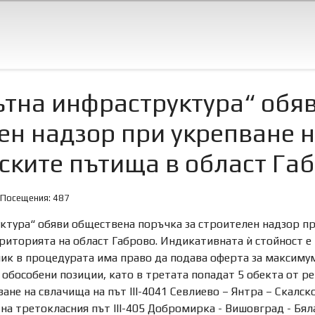
ътна инфраструктура“ обя
ен надзор при укрепване 
ските пътища в област Га
Посещения: 487
ктура“ обяви обществена поръчка за строителен надзор пр
ериторията на област Габрово. Индикативната ѝ стойност е 3
стник в процедурата има право да подава оферта за максиму
 обособени позиции, като в третата попадат 5 обекта от 
ане на свлачища на път III-4041 Севлиево – Янтра – Скалско
на третокласния път III-405 Добромирка - Вишовград - Бяла