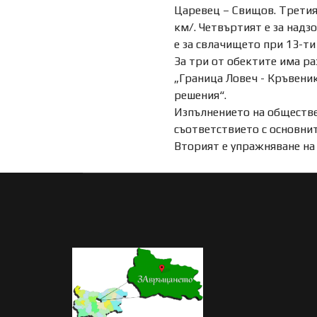
Царевец – Свищов. Третият
км/. Четвъртият е за надз
е за свлачището при 13-ти 
За три от обектите има ра
„Граница Ловеч - Кръвеник
решения“.
Изпълнението на обществен
съответствието с основни
Вторият е упражняване на