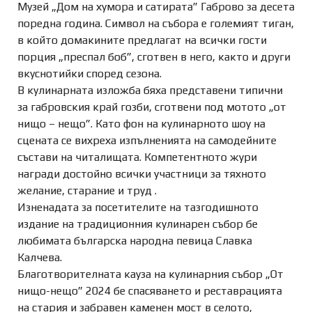
Музей „Дом на хумора и сатирата” Габрово за десета
поредна година. Символ на събора е големият тиган,
в който домакините предлагат на всички гости
порция „преспал боб”, сготвен в него, както и други
вкуснотийки според сезона.
В кулинарната изложба бяха представени типични
за габровския
край гозби, сготвени под мотото „от
нищо – нещо”. Като фон на кулинарното шоу на
сцената се вихреха изпълненията на самодейните
състави на читалищата. Компетентното жури
награди достойно всички участници за тяхното
желание, старание и труд .
Изненадата за посетителите на тазгодишното
издание на традиционния кулинарен събор бе
любимата българска народна певица Славка
Калчева.
Благотворителната кауза на кулинарния събор „От
нищо-нещо” 2024 бе спасяването и реставрацията
на стария и забравен каменен мост в селото,