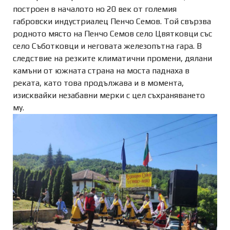
построен в началото но 20 век от големия
габровски индустриалец Пенчо Семов. Той свързва
родното място на Пенчо Семов село Цвятковци със
село Съботковци и неговата железопътна гара. В
следствие на резките климатични промени, дялани
камъни от южната страна на моста паднаха в
реката, като това продължава и в момента,
изисквайки незабавни мерки с цел съхраняването
му.