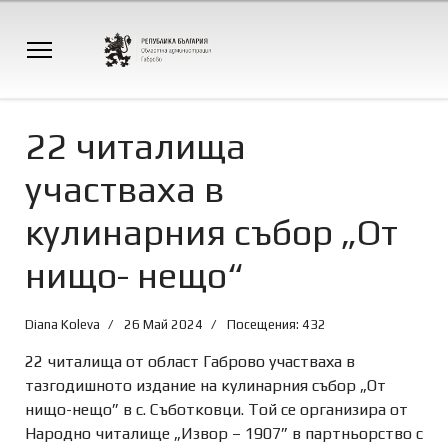
22 читалища
участваха в
кулинарния събор „От
нищо- нещо“
Diana Koleva
26 Май 2024
Посещения: 432
22 читалища от област Габрово участваха в
тазгодишното издание на кулинарния събор „От
нищо-нещо” в с. Съботковци. Той се организира от
Народно читалище „Извор – 1907” в партньорство с