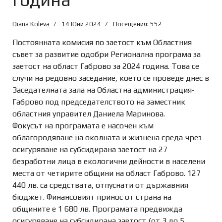
Diana Koleva
14 Юни 2024
Посещения: 552
Постоянната комисия по заетост към Областния
съвет за развитие одобри Регионална програма за
заетост на област Габрово за 2024 година. Това се
случи на редовно заседание, което се проведе днес в
Заседателната зала на Областна администрация-
Габрово под председателството на заместник
областния управител Даниела Маринова.
Фокусът на програмата е насочен към
облагородяване на околната и жизнена среда чрез
осигуряване на субсидирана заетост на 27
безработни лица в екологични дейности в населени
места от четирите общини на област Габрово. 127
440 лв. са средствата, отпуснати от държавния
бюджет. Финансовият принос от страна на
общините е 1 680 лв. Програмата предвижда
осигуряване на субсидирана заетост (от 3 до 5