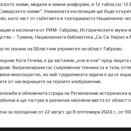
рското знаме, медали и зимни униформи, и 12 табла със 12
амарското знаме”. Уникалната експозиция ще бъде открита н
во, като част от събитията в тазгодишното Национално че
ция и експонати от РИМ- Габрово, Историческите музеи в 
уство – Трявна, Националната библиотека „Св. Св. Кирил и
а по покана на Областния управител на област Габрово.
редник Катя Гечева, е да застанем „очи в очи“ пред лицата
ове. Визуализирани със съвременна техника са и тези, отпе
вани многократно, но най-трудоемката задача е да се изд
ите от наследниците на героите изображения.
зложба в обновената сграда на Регионалния исторически м
обилна и ще гостува в различни населени места от областта
 за посещение от 22 август до 8 септември 2024 г., от 9:00