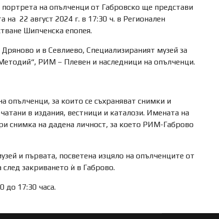
3 портрета на опълченци от Габровско ще представи
а 22 август 2024 г. в 17:30 ч. в Регионален
стване Шипченска епопея.
Дряново и в Севлиево, Специализираният музей за
 Методий“, РИМ – Плевен и наследници на опълченци.
 на опълченци, за които се съхраняват снимки и
чатани в издания, вестници и каталози. Имената на
ири снимка на дадена личност, за което РИМ-Габрово
узей и първата, посветена изцяло на опълченците от
 след закриването ѝ в Габрово.
 до 17:30 часа.