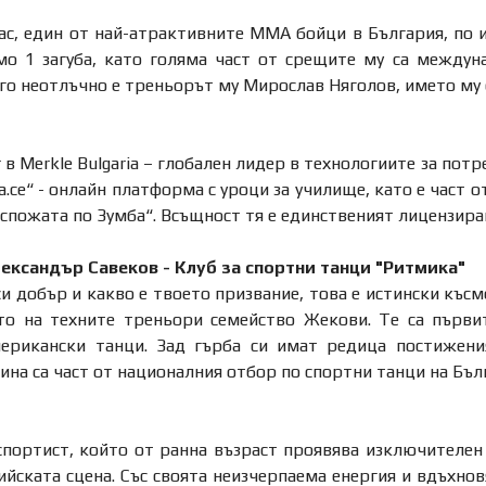
ас, един от най-атрактивните ММА бойци в България, по 
мо 1 загуба, като голяма част от срещите му са междун
го неотлъчно е треньорът му Мирослав Няголов, името му с
r в Merkle Bulgaria – глобален лидер в технологиите за пот
а.се“ - онлайн платформа с уроци за училище, като е част о
оспожата по Зумба“. Всъщност тя е единственият лицензира
ександър Савеков - Клуб за спортни танци "Ритмика"
и добър и какво е твоето призвание, това е истински късм
то на техните треньори семейство Жекови. Те са първи
ерикански танци. Зад гърба си имат редица постижения
дина са част от националния отбор по спортни танци на Бъл
портист, който от ранна възраст проявява изключителен 
йската сцена. Със своята неизчерпаема енергия и вдъхнов