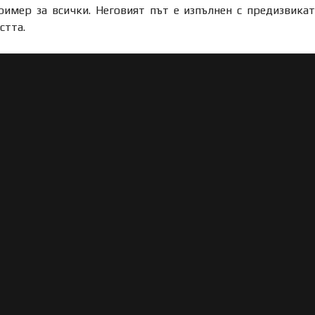
имер за всички. Неговият път е изпълнен с предизвикат
стта.