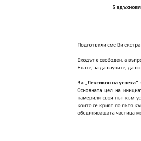
5 вдъхновя
Подготвили сме Ви екстра
Входът е свободен, а въпр
Елате, за да научите, да п
За „Лексикон на успеха“ :
Основната цел на инициа
намерили своя път към ус
които се крият по пътя к
обединяващата частица ме