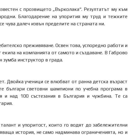
известен с прозвището „Върколака“. Резултатът му към
ародни. Благодарение на упорития му труд и тежките
е чува далеч извън пределите на страната ни.
ребителско преживяване. Освен това, успоредно работи и
т екипа на компанията от самото и създаване. В Габрово
н зумба инструктор в града.
ет. Двойка ученици се влюбват от ранна детска възраст
те българи световни шампиони по учебна програма в
 и над 100 състезания в България и чужбина. Те са
гария.
талант и упоритост, които го водят до забележителни
яваща история, не само надминава ограниченията, но и