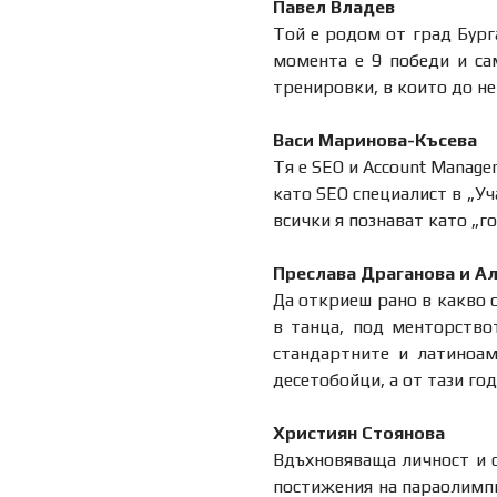
Павел Владев
Той е родом от град Бург
момента е 9 победи и са
тренировки, в които до не
Васи Маринова-Късева
Тя е SEO и Account Manage
като SEO специалист в „Уч
всички я познават като „г
Преслава Драганова и Ал
Да откриеш рано в какво с
в танца, под менторство
стандартните и латиноам
десетобойци, а от тази го
Християн Стоянова
Вдъхновяваща личност и с
постижения на параолимпи