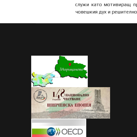
служи като мотивиращ пр
човешкия дух и решително