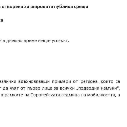
а отворена за широката публика среща
са
 в днешно време неща- успехът.
азлични вдъхновяващи примери от региона, които са
 да чуят от първо лице за всички „подводни камъни“,
а в рамките на Европейската седмица на мобилността, а