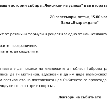
ващи истории събира „Лексикон на успеха“ във вторат
20 септември, петък, 15.00 ча
Зала „Възраждане“
кт от различни формули и рецепти за едно от най-желаните
осите- неограничени.
опитате, да споделите.
тивата е да покаже на младежите от област Габрово р
пеха, да ги мотивира, вдъхнови и да им даде възможност
ъм постигането на поставената цел. Събитието се провежд
жду петте лектори е спортът.
Лектори на събитието