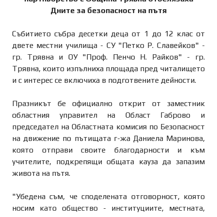
Дните за безопасност на пътя
Събитието събра десетки деца от 1 до 12 клас от
двете местни училища - СУ "Петко Р. Славейков" -
гр. Трявна и ОУ "Проф. Пенчо Н. Райков" - гр.
Трявна, които изпълниха площада пред читалището
и с интерес се включиха в подготвените дейности.
Празникът бе официално открит от заместник
областния управител на Област Габрово и
председател на Областната комисия по Безопасност
на движение по пътищата г-жа Даниела Маринова,
която отправи своите благодарности и към
учителите, подкрепящи общата кауза да запазим
живота на пътя.
"Убедена съм, че споделената отговорност, която
носим като общество - институциите, местната,