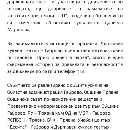
държавната власт и участници в движението по
пътищата, ще допринесе за намаляване на
жертвите при тежки ПТП", сподели в обръщението
си заместник областният управител Даниела
Маринова.
За най-малките участници в празника Държавен
куклен театър - Габрово предостави интерактивна
постановка „Приключения в парка“, която е една
съвременна история за правилата и безопасността
за движение по пътя и телефон 112.
Събитието бе реализирано с общите усилия на
Областна администрация Габрово, Община Трявна,
Общински съвет по наркотични вещества и
Превантивно-информационен център към Община
Габрово, РУ – Трявна към ОД на МВР - Габрово,
РСПБЗН - Трявна, БЧК - Трявна, Учебен център
"Десита" - Габрово и Държавен куклен театър –