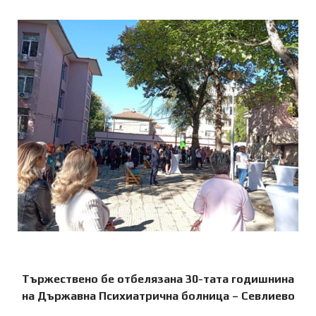
Tържествено бе отбелязана 30-тата годишнина
на Държавна Психиатрична болница – Севлиевo