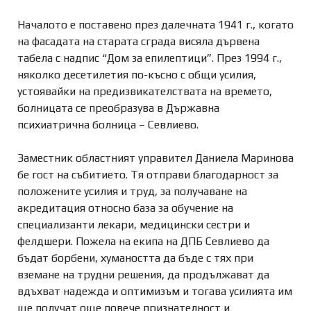
Началото е поставено през далечната 1941 г., когато
на фасадата на старата сграда висяла дървена
табела с надпис “Дом за епилептици”. През 1994 г.,
няколко десетилетия по-късно с общи усилия,
устоявайки на предизвикателствата на времето,
болницата се преобразува в Държавна
психиатрична болница – Севлиево.
Заместник областният управител Даниела Маринова
бе гост на събитието. Тя
отправи благодарност за
положените усилия и труд, за получаване на
акредитация относно база за обучение на
специализанти лекари, медицински сестри и
фелдшери. Пожела на екипа на ДПБ Севлиево да
бъдат борбени, хумаността да бъде с тях при
вземане на трудни решения, да продължават да
вдъхват надежда и оптимизъм и тогава усилията им
ще получат още повече признателност и