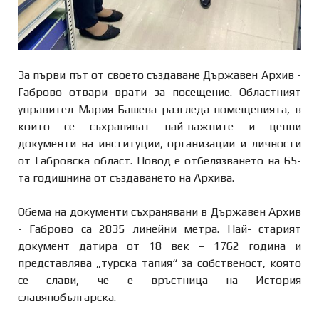
За първи път от своето създаване Държавен Архив -
Габрово отвари врати за посещение. Областният
управител Мария Башева разгледа помещенията, в
които се съхраняват най-важните и ценни
документи на институции, организации и личности
от Габровска област. Повод е отбелязването на 65-
та годишнина от създаването на Архива.
Обема на документи съхранявани в Държавен Архив
- Габрово са 2835 линейни метра. Най- старият
документ датира от 18 век – 1762 година и
представлява „турска тапия“ за собственост, която
се слави, че е връстница на История
славянобългарска.