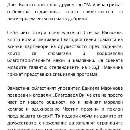
Днес Благотворително дружество "Майчина грижа"
отбелязва годишнина, която свидетелства за
неизчерпаем ентусиазъм за добрини.
Събитието откри председателят Стефка Василева,
която връчи специални благодарствени грамоти на
всички партньори на дружеството през годините,
които са спомагали и подкрепяли
благотворителните каузи и кампании. На сцената
младите таланти, степендианти на ЖБД „Майчина
грижа“ представиха специална програма.
Заместник областният управител Даниела Маринова
поздрави и сподели: „Благодаря Ви, че сте не просто
част от нашата общност, но и нейният морален
компас и вдъхновение. Честит празник и поклон
пред вашата мисия!“. Тя подари албум на дамите от
дружеството, с пожелание да запълнят страниците
му с моменти от миналото, настоящето и бъдещето,