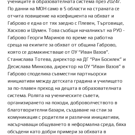
учениците в образователната система през 2024г.
По данни на МОН само в 5 области на страната се
отчита повишение на коефициента на обхват и
Габрово е една от тях заедно с Плевен, Търговище,
Хасково и Шумен. Това съобщи началникът на РУО -
Габрово Георги Маринов по време на работна
среща на екипите за обхват от община Габрово,
която се домакинстваше от ОУ “Иван Вазов”.
Станислава Тотева,
директор на ДГ “Ран Босилек” и
Десислава Минкова, директор на ОУ “Иван Вазов” в
Габрово споделиха съвместни партньорски
инициативи между детската градина и училището
за по-плавен преход на децата в образователната
система. Ролята на ученическите съвети,
организирането на походи, доброволчеството в
благотворителни базари, създаване на стаи за
комуникация с родители и различни инициативи,
насърчаващи общуването в неформална среда, бяха
обсъдени като добри примери за обхвата в