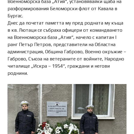
Военноморска база „Атия“, установявайки щаба на
разформирования Беломорски флот от Кавала в
Бургас.
Днес да почетат паметта му пред родната му къща
в кв. Лютаци се събраха офицери от командването
на Военноморска база „Атия“, начело с капитан I
ранг Петър Петров, представители на Областна
администрация,
Община Габрово, Военно окръжие –
Габрово, Съюза на ветераните от войните, Народно
читалище „Искра – 1954“, граждани и негови
роднини.