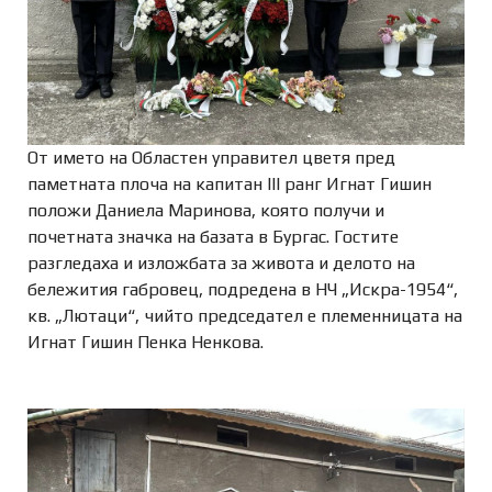
От името на Областен управител цветя пред
паметната плоча на капитан III ранг Игнат Гишин
положи Даниела Маринова, която получи и
почетната значка на базата в Бургас. Гостите
разгледаха и изложбата за живота и делото на
бележития габровец, подредена в НЧ „Искра-1954“,
кв. „Лютаци“, чийто председател е племенницата на
Игнат Гишин Пенка Ненкова.