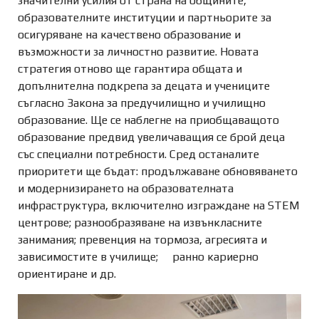
значителни усилия от страна на общините,
образователните институции и партньорите за
осигуряване на качествено образование и
възможности за личностно развитие. Новата
стратегия отново ще гарантира общата и
допълнителна подкрепа за децата и учениците
съгласно Закона за предучилищно и училищно
образование. Ще се наблегне на приобщаващото
образование предвид увеличаващия се брой деца
със специални потребности. Сред останалите
приоритети ще бъдат: продължаване обновяването
и модернизирането на образователната
инфраструктура, включително изграждане на STEM
центрове; разнообразяване на извънкласните
занимания; превенция на тормоза, агресията и
зависимостите в училище; ранно кариерно
ориентиране и др.