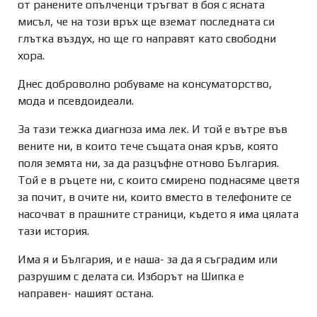
от ранените опълченци тръгват в боя с ясната
мисъл, че на този връх ще вземат последната си
глътка въздух, но ще го направят като свободни
хора.
Днес доброволно робуваме на консуматорство,
мода и псевдоидеали.
За тази тежка диагноза има лек. И той е вътре във
вените ни, в които тече същата оная кръв, която
поля земята ни, за да разцъфне отново България.
Той е в ръцете ни, с които смирено поднасяме цветя
за почит, в очите ни, които вместо в телефоните се
насочват в прашните страници, където я има цялата
тази история.
Има я и България, и е наша- за да я съградим или
разрушим с делата си. Изборът на Шипка е
направен- нашият остана.