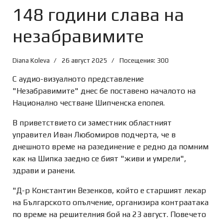
148 години слава на
незабравимите
Diana Koleva
26 август 2025
Посещения: 300
С аудио-визуалното представление
"Незабравимите" днес бе поставено началото на
Национално честване Шипченска епопея.
В приветствието си заместник областният
управител Иван Любомиров подчерта, че в
днешното време на разединение е редно да помним
как на Шипка заедно се бият "живи и умрели",
здрави и ранени.
"Д-р Константин Везенков, който е старшият лекар
на Българското опълчение, организира контраатака
по време на решителния бой на 23 август. Повечето