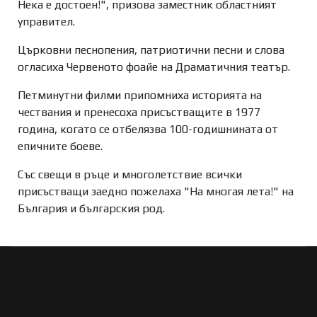
Нека е достоен!", призова заместник областният
управител.
Църковни песнопения, патриотични песни и слова
огласиха Червеното фоайе на Драматичния театър.
Петминутни филми припомниха историята на
чествания и пренесоха присъстващите в 1977
година, когато се отбелязва 100-годишнината от
епичните боеве.
Със свещи в ръце и многолетствие всички
присъстващи заедно пожелаха "На многая лета!" на
България и българския род.