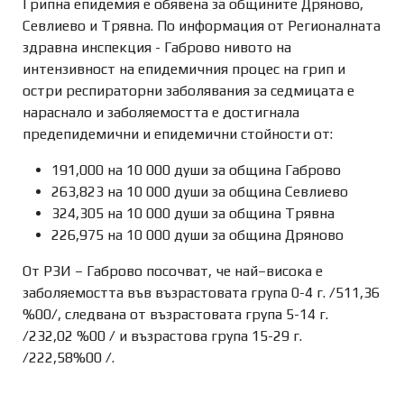
Грипна епидемия е обявена за общините Дряново,
Севлиево и Трявна. По информация от Регионалната
здравна инспекция - Габрово нивото на
интензивност на епидемичния процес на грип и
остри респираторни заболявания за седмицата е
нараснало и заболяемостта е достигнала
предепидемични и епидемични стойности от:
191,000 на 10 000 души за община Габрово
263,823 на 10 000 души за община Севлиево
324,305 на 10 000 души за община Трявна
226,975 на 10 000 души за община Дряново
От РЗИ – Габрово посочват, че най–висока е
заболяемостта във възрастовата група 0-4 г. /511,36
%00/, следвана от възрастовата група 5-14 г.
/232,02 %00 / и възрастова група 15-29 г.
/222,58%00 /.