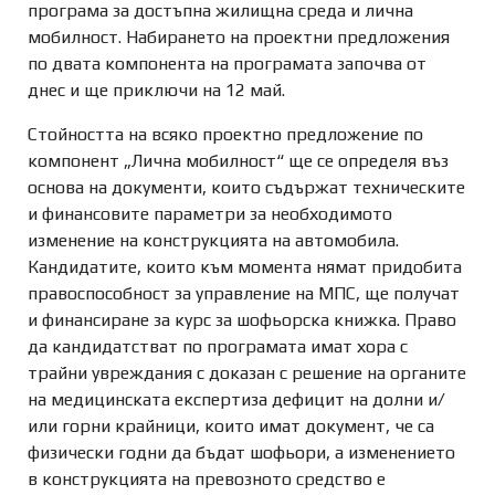
програма за достъпна жилищна среда и лична
мобилност. Набирането на проектни предложения
по двата компонента на програмата започва от
днес и ще приключи на 12 май.
Стойността на всяко проектно предложение по
компонент „Лична мобилност“ ще се определя въз
основа на документи, които съдържат техническите
и финансовите параметри за необходимото
изменение на конструкцията на автомобила.
Кандидатите, които към момента нямат придобита
правоспособност за управление на МПС, ще получат
и финансиране за курс за шофьорска книжка. Право
да кандидатстват по програмата имат хора с
трайни увреждания с доказан с решение на органите
на медицинската експертиза дефицит на долни и/
или горни крайници, които имат документ, че са
физически годни да бъдат шофьори, а изменението
в конструкцията на превозното средство е