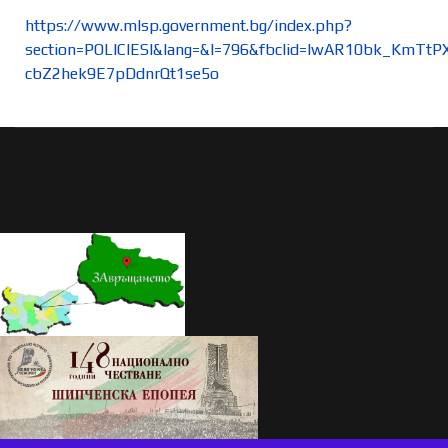
https://www.mlsp.government.bg/index.php?
section=POLICIESI&lang=&I=796&fbclid=IwAR10bk_KmTt
cbZ2hek9E7pDdnrQt1se5o