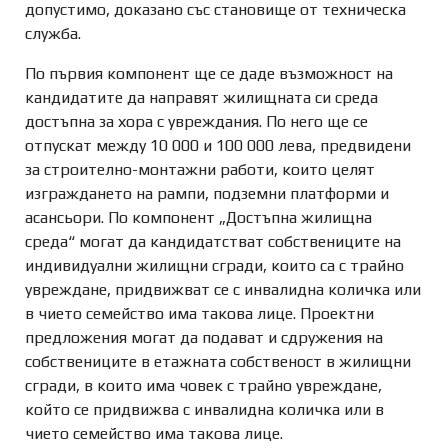
допустимо, доказано със становище от техническа
служба.
По първия компонент ще се даде възможност на
кандидатите да направят жилищната си среда
достъпна за хора с увреждания. По него ще се
отпускат между 10 000 и 100 000 лева, предвидени
за строително-монтажни работи, които целят
изграждането на рампи, подземни платформи и
асансьори. По компонент „Достъпна жилищна
среда“ могат да кандидатстват собствениците на
индивидуални жилищни сгради, които са с трайно
увреждане, придвижват се с инвалидна количка или
в чието семейство има такова лице. Проектни
предложения могат да подават и сдружения на
собствениците в етажната собственост в жилищни
сгради, в които има човек с трайно увреждане,
който се придвижва с инвалидна количка или в
чието семейство има такова лице.