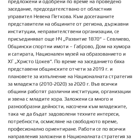
предложени и одобрени по време на проведено
заседание, председателствано от областния
управител Невена Петкова. Към досегашните
представители на общините от региона, държавни
институции, неправителствени организации, се
присъединяват още НЧ „Развитие 1870“ – Севлиево,
Общински спортни имоти – Габрово, Дом на хумора
и сатирата, Национален музей на образованието и
ХГ „Христо Цокев“. По време на заседанието бяха
представени общинските отчети за 2019 г. и
плановете за изпълнение на Националната стратегия
за младежта (2010-2020) за 2020 г. Във всички
общини работят различни институции, организации
и звена с младите хора. Заложени са много и
разнообразни дейности, насочени към младежите,
така че да бъдат задоволени техните интереси,
потребности, осмисляне на свободното време,
професионално ориентиране. Работи се по всички
направления заложени в Националната стратегия за