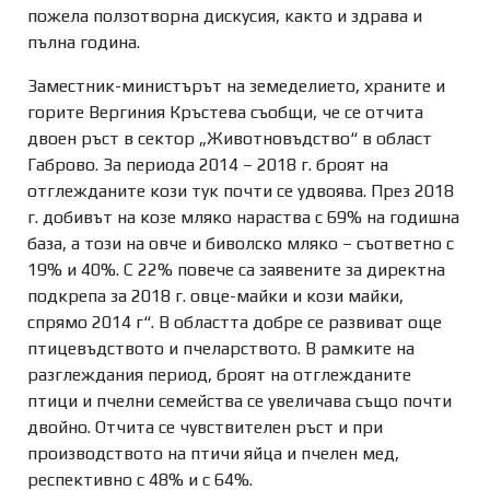
пожела ползотворна дискусия, както и здрава и
пълна година.
Заместник-министърът на земеделието, храните и
горите Вергиния Кръстева съобщи, че се отчита
двоен ръст в сектор „Животновъдство“ в област
Габрово. За периода 2014 – 2018 г. броят на
отглежданите кози тук почти се удвоява. През 2018
г. добивът на козе мляко нараства с 69% на годишна
база, а този на овче и биволско мляко – съответно с
19% и 40%. С 22% повече са заявените за директна
подкрепа за 2018 г. овце-майки и кози майки,
спрямо 2014 г“. В областта добре се развиват още
птицевъдството и пчеларството. В рамките на
разглеждания период, броят на отглежданите
птици и пчелни семейства се увеличава също почти
двойно. Отчита се чувствителен ръст и при
производството на птичи яйца и пчелен мед,
респективно с 48% и с 64%.