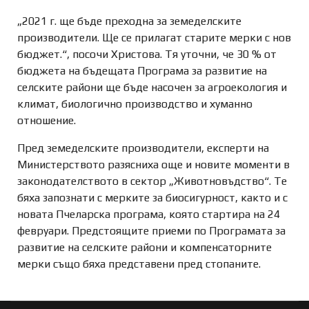
„2021 г. ще бъде преходна за земеделските
производители. Ще се прилагат старите мерки с нов
бюджет.“, посочи Христова. Тя уточни, че 30 % от
бюджета на бъдещата Програма за развитие на
селските райони ще бъде насочен за агроекология и
климат, биологично производство и хуманно
отношение.
Пред земеделските производители, експерти на
Министерството разясниха още и новите моменти в
законодателството в сектор „Животновъдство“. Те
бяха запознати с мерките за биосигурност, както и с
новата Пчеларска програма, която стартира на 24
февруари. Предстоящите приеми по Програмата за
развитие на селските райони и компенсаторните
мерки също бяха представени пред стопаните.