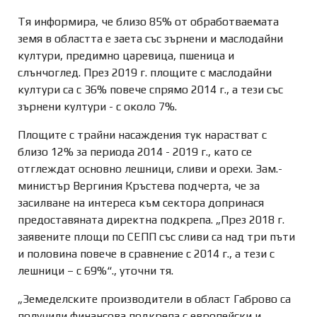
Тя информира, че близо 85% от обработваемата
земя в областта е заета със зърнени и маслодайни
култури, предимно царевица, пшеница и
слънчоглед. През 2019 г. площите с маслодайни
култури са с 36% повече спрямо 2014 г., а тези със
зърнени култури - с около 7%.
Площите с трайни насаждения тук нарастват с
близо 12% за периода 2014 - 2019 г., като се
отглеждат основно лешници, сливи и орехи. Зам.-
министър Вергиния Кръстева подчерта, че за
засилване на интереса към сектора допринася
предоставяната директна подкрепа. „През 2018 г.
заявените площи по СЕПП със сливи са над три пъти
и половина повече в сравнение с 2014 г., а тези с
лешници – с 69%“., уточни тя.
„Земеделските производители в област Габрово са
получили финансова подкрепа с европейски и