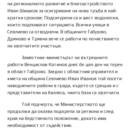
на регионалното развитие и благоустройството
Иван Шишков за осигуряване на нова тръба в най-
кратки срокове. Подсигурени са и шест водоноски,
които подпомагат ситуацията. Всички улици в
Севлиево са отводнени. В общините Габрово,
Дряново и Трявна вече се работи по почистването
на засегнатите участъци.
Заместник-министърът на вътрешните
работи Венцислав Катинов днес бе цял ден на терен
в област Габрово. Заедно с областния управител и
кмета на община Севлиево Иван Иванов той посети
наводнените райони в града, където се срещна и с
представители на бизнеса, чиито бази са засегнати.
Той подчерта, че Министерството ще
продължи да оказва подкрепа за региона и след
края на бедственото положение, докато има
необходимост от съдействие.