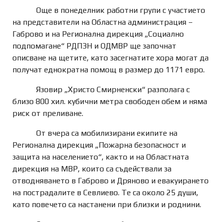
Още в понеделник работни групи с участието
на представители на Областна администрация –
Габрово и на Регионална дирекция „Социално
подпомагане“ РДПЗН и ОДМВР ще започнат
описване на щетите, като засегнатите хора могат да
получат еднократна помощ в размер до 1171 евро.
Язовир „Христо Смирненски“ разполага с
близо 800 хил. кубични метра свободен обем и няма
риск от преливане.
От вчера са мобилизирани екипите на
Регионална дирекция „Пожарна безопасност и
защита на населението“, както и на Областната
дирекция на МВР, които са съдействали за
отводняването в Габрово и Дряново и евакуирането
на пострадалите в Севлиево. Те са около 25 души,
като повечето са настанени при близки и роднини.