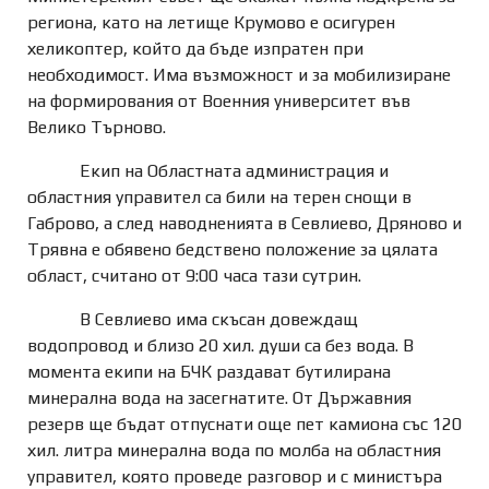
региона, като на летище Крумово е осигурен
хеликоптер, който да бъде изпратен при
необходимост. Има възможност и за мобилизиране
на формирования от Военния университет във
Велико Търново.
Екип на Областната администрация и
областния управител са били на терен снощи в
Габрово, а след наводненията в Севлиево, Дряново и
Трявна е обявено бедствено положение за цялата
област, считано от 9:00 часа тази сутрин.
В Севлиево има скъсан довеждащ
водопровод и близо 20 хил. души са без вода. В
момента екипи на БЧК раздават бутилирана
минерална вода на засегнатите. От Държавния
резерв ще бъдат отпуснати още пет камиона със 120
хил. литра минерална вода по молба на областния
управител, която проведе разговор и с министъра