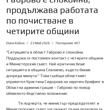
продължава работата
по почистване в
четирите общини
Diana Koleva
23 Май 2026
Посещения: 407
“Ситуацията в област Габрово е спокойна.
Поддържа се постоянен контакт с четирите общини
и Министерския съвет. Най-критична беше
ситуацията в община Севлиево, където бяхме
допреди минути.“ Това съобщи областният
управител Кристина Сидорова на нарочен брифинг в
Областна администрация – Габрово по повод
обявеното бедствено положение.
Тя подчерта, че министър-председателят и
Министерският съвет ще окажат пълна подкрепа за