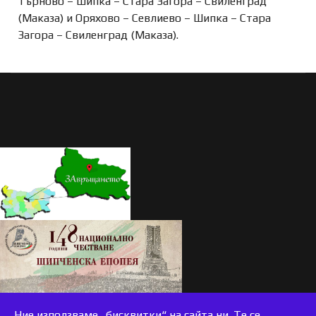
Търново – Шипка – Стара Загора – Свиленград
(Маказа) и Оряхово – Севлиево – Шипка – Стара
Загора – Свиленград (Маказа).
Ние използваме „бисквитки“ на сайта ни. Те се