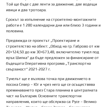
Той ще бъде с две ленти за движение, две водещи
ивици и два тротоара.
Срокът за изпълнение на строително-монтажните
работи е 1 280 календарни дни или близо 3 години и
половина.
Предвижда се проектът „Проектиране и
строителство на обект: „Обход на гр. Габрово от км
20+124,50 до км 30+673,48, включително тунел под
връх Шипка“ да бъде предложен за финансиране от
бъдещата Оперативна програма „Транспортна
свързаност“ 2021-2027 г.
Тунелът ще е възлова точка при движението в
посока Север – Юг и чрез него ще се осъществява
преминаването през Стара планина в централната
част на България. Основните транспортни
направления, които ще обслужва са: Русе – Велико