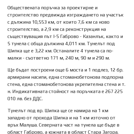
Обществената поръчка за проектирне и
строителство предвижда изграждането на участък
с дължина 10,553 км, от които 7,6 км са ново
строителство, а 2,9 км са реконструкция на
съществуващия път I-5 Габрово - Казанлък, както и
5 тунела с обща дължина 4,011 км. Тунелът под
Шипка ще е 3,22 км. Останалите 4 тунела са по-
малки - съответно 171 м, 240 м, 90 м и 290 м.
Ще бъдат построени още 6 моста и 1 подлез, 12 бр.
армирани насипи, една стоманобетонова подпорна
стена, една стоманобетонова укрепителна стена и т.
н. Индикативната стойност на поръчката е 267 225
010 лв. без ДДС.
Тунелът под вр. Шипка ще се намира на 1 км
западно от прохода Шипка и на 1 км източно от
връх Малуша. Северната част на тунела ще бъде в
област Габрово, а южната в област Стара Загора.