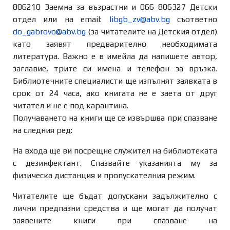
806210 Заемна за възрастни и 066 806327 Детски
отдел или на email:
libgb_zv@abv.bg
съответно
do_gabrovo@abv.bg
(за читателите на Детския отдел)
като заявят предварително необходимата
литература. Важно е в имейла да напишете автор,
заглавие, трите си имена и телефон за връзка.
Библиотечните специалисти ще изпълнят заявката в
срок от 24 часа, ако книгата не е заета от друг
читател и не е под карантина.
Получаването на книги ще се извършва при спазване
на следния ред:
На входа ще ви посрещне служител на библиотеката
с дезинфектант. Спазвайте указанията му за
физическа дистанция и пропускателния режим.
Читателите ще бъдат допускани задължително с
лични предпазни средства и ще могат да получат
заявените книги при спазване на