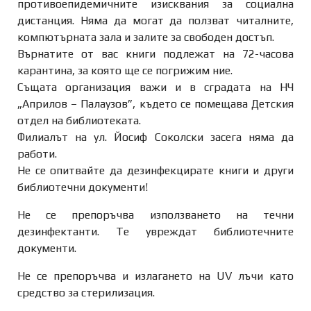
противоепидемичните изисквания за социална
дистанция. Няма да могат да ползват читалните,
компютърната зала и залите за свободен достъп.
Върнатите от вас книги подлежат на 72-часова
карантина, за която ще се погрижим ние.
Същата организация важи и в сградата на НЧ
„Априлов – Палаузов”, където се помещава Детския
отдел на библиотеката.
Филиалът на ул. Йосиф Соколски засега няма да
работи.
Не се опитвайте да дезинфекцирате книги и други
библиотечни документи!
Не се препоръчва използването на течни
дезинфектанти. Те увреждат библиотечните
документи.
Не се препоръчва и излагането на UV лъчи като
средство за стерилизация.