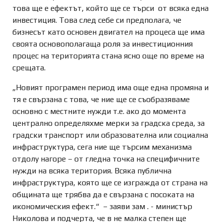
това ще е ефектът, който ще се търси от всяка една
инвестиция. Това след себе си предполага, че
бизнесът като основен двигател на процеса ще има
своята основополагаща роля за инвестиционния
процес на територията стана ясно още по време на
срещата.
„Новият програмен период има още една промяна и
тя е свързана с това, че ние ще се съобразяваме
основно с местните нужди т.е. ако до момента
централно определяхме мерки за градска среда, за
градски транспорт или образователна или социална
инфраструктура, сега ние ще търсим механизма
отдолу нагоре – от гледна точка на специфичните
нужди на всяка територия. Всяка публична
инфраструктура, която ще се изгражда от страна на
общината ще трябва да е свързана с посоката на
икономическия ефект.“ – заяви зам . - министър
Николова и подчерта, че в не малка степен ще