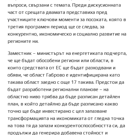
въпроси, свързани с темата. Преди дискусионната
част от срещата двамата представиха пред
участниците ключови моменти за посоката, която в
третия програмен период ще се следва, за
конкурентно, икономическо и социално развитие на
регионите ни.
Заместник – министърът на енергетиката подчерта,
че ще бъдат обособени региони или области, в
които средствата от ЕС ще бъдат разходвани и
обяви, че област Габрово е идентифицирана като
такава област заедно с още 17 такива. Предстои да
бъдат разработени регионални планове – на
областно ниво трябва да бъде разписан детайлен
план, в който детайлно да бъде разписано какво
точно ще бъде инвестирано с цел запазване
трансформацията на икономиката от гледна точка
на това тя да запази конкурентоспособността си, да
продължи да генерира добавена стойност и