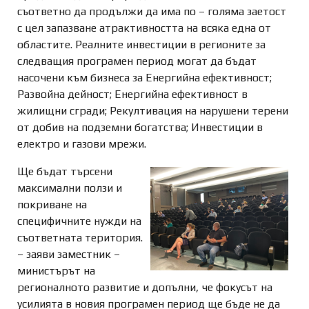
съответно да продължи да има по – голяма заетост
с цел запазване атрактивността на всяка една от
областите. Реалните инвестиции в регионите за
следващия програмен период могат да бъдат
насочени към бизнеса за Енергийна ефективност;
Развойна дейност; Енергийна ефективност в
жилищни сгради; Рекултивация на нарушени терени
от добив на подземни богатства; Инвестиции в
електро и газови мрежи.
Ще бъдат търсени
максимални ползи и
покриване на
специфичните нужди на
съответната територия.
– заяви заместник –
министърът на
регионалното развитие и допълни, че фокусът на
усилията в новия програмен период ще бъде не да