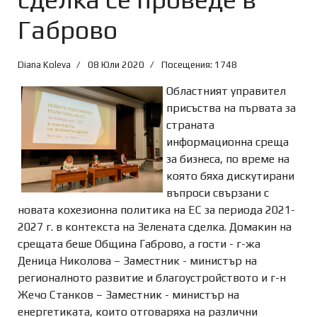
Габрово
Diana Koleva
08 Юли 2020
Посещения: 1748
Областният управител
присъства на първата за
страната
информационна среща
за бизнеса, по време на
която бяха дискутирани
въпроси свързани с
новата кохезионна политика на ЕС за периода 2021-
2027 г. в контекста на Зелената сделка. Домакин на
срещата беше Община Габрово, а гости - г-жа
Деница Николова – Заместник - министър на
регионалното развитие и благоустройството и г-н
Жечо Станков – Заместник - министър на
енергетиката, които отговаряха на различни