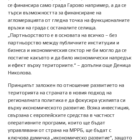
се финансира само града Гарово например, а да се
търси възможността за финансиране на
агломерацията от гледна точка на функционалните
връзки на града с останалите селища.
„Партньорството е в основата на всичко – без
партньорство между публичните институции и
бизнеса и икономическия сектор не би могло да се
постигне какъвто и да било икономически напредък
и ефект върху териториите.“ – допълни още Деница
Николова.
Принципът заложен по отношение развитието на
територията на страната в новия подход на
регионалната политика е да фокусира усилията си
върху икономическото развитие. Всяка инвестиция,
свързана с европейските средства в частност
оперативните програми, които ще бъдат
управлявани от страна на МРРБ, ще бъдат с
ключова думичка „икономическо развитие“, защото