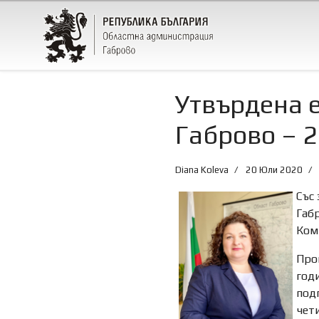
Утвърдена е
Габрово – 
Diana Koleva
20 Юли 2020
Със 
Габр
Коми
Прог
годи
под
чет