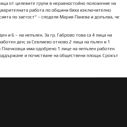
ица от целевите групи в неравностойно положение на
редварителната работа по общини бяха изключително
сията по заетост“ – споделя Мария Панева и допълва, че
н и 6 – на непълен. За гр. Габрово това са 4 лица на
работен ден; за Севлиево отново 2 лица на пълен и 1
во Плачковци има одобрено 1 лице на непълен работен
с поддържане и почистване на обществени площи. Срокът