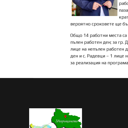
раб
паза
крат
вероятно сроковете ще бъд
Общо 14 работни места са о
пълен работен ден; за гр. 
лице на непълен работен д
ден и с. Радевци – 1 лице
за реализация на програма