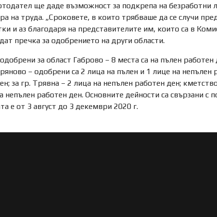
отодател ще даде възможност за подкрепа на безработни л
ра на труда. „Сроковете, в които трябваше да се случи п
ки и аз благодаря на представителите им, които са в Коми
ат пречка за одобрението на други области.
добрени за област Габрово – 8 места са на пълен работен де
Дряново – одобрени са 2 лица на пълен и 1 лице на непълен 
ен; за гр. Трявна – 2 лица на непълен работен ден; кметст
 на непълен работен ден. Основните дейности са свързани 
та е от 3 август до 3 декември 2020 г.