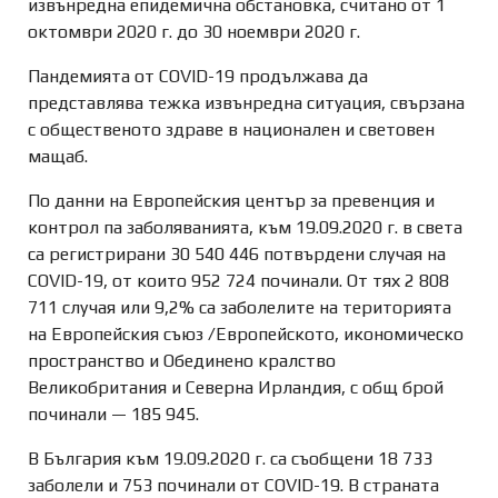
извънредна епидемична обстановка, считано от 1
октомври 2020 г. до 30 ноември 2020 г.
Пандемията от COVID-19 продължава да
представлява тежка извънредна ситуация, свързана
с общественото здраве в национален и световен
мащаб.
По данни на Европейския център за превенция и
контрол па заболяванията, към 19.09.2020 г. в света
са регистрирани 30 540 446 потвърдени случая на
COVID-19, от които 952 724 починали. От тях 2 808
711 случая или 9,2% са заболелите на територията
на Европейския съюз /Европейското, икономическо
пространство и Обединено кралство
Великобритания и Северна Ирландия, с общ брой
починали — 185 945.
В България към 19.09.2020 г. са съобщени 18 733
заболели и 753 починали от COVID-19. В страната