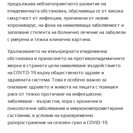
продължава неблагоприятното развитие на
епидемичната обстановка, обуславяща се от висока
смъртност от инфекции, причинени от новия
коронавирус, на фона на намаляваща заболяемост и
запазване степента на болнично лечение на заболели
с умерена и тежка клинична картина.
Удължаването на извънредната епидемична
обстановка и прилагането на противоепидемичните
мерки в страната цели намаляване въздействието
на COVTD-19 върху общественото здраве и
здравната система. Това е особено важно за
опазване здравето и живота на лицата с повишен
риск от тежко протичане на инфекциозно
заболяване - възрастни, хора с хронични и
онкологични заболявания и имунокомпрометирани
състояния, в условия на едновременно
разпространение на сезонен грип и COVID-19.