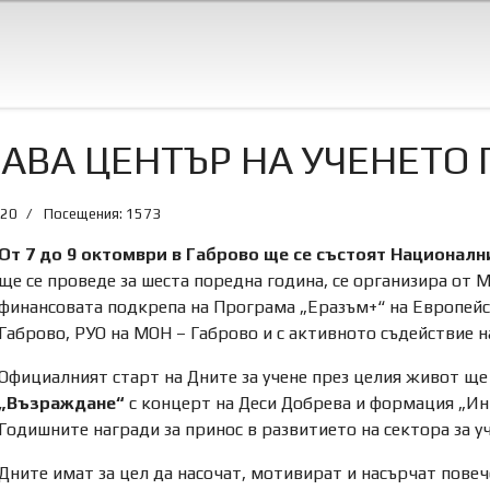
ТАВА ЦЕНТЪР НА УЧЕНЕТО
020
Посещения: 1573
От 7 до 9 октомври в Габрово ще се състоят Националн
ще се проведе за шеста поредна година, се организира от 
финансовата подкрепа на Програма „Еразъм+“ на Европейс
Габрово, РУО на МОН – Габрово и с активното съдействие 
Официалният старт на Дните за учене през целия живот ще
„Възраждане“
с концерт на Деси Добрева и формация „Ин
Годишните награди за принос в развитието на сектора за у
Дните имат за цел да насочат, мотивират и насърчат повеч