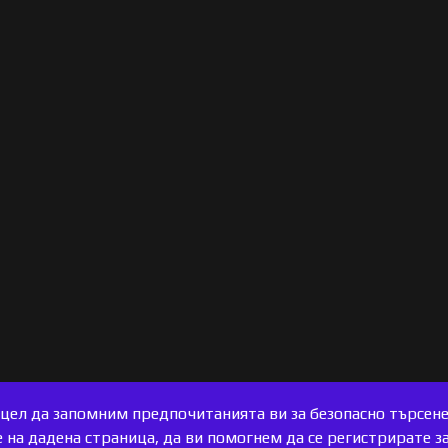
с цел да запомним предпочитанията ви за безопасно търсен
на дадена страница, да ви помогнем да се регистрирате за 