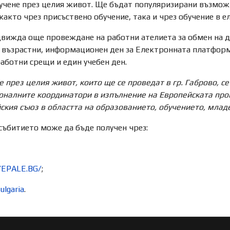
учене през целия живот. Ще бъдат популяризирани възможн
както чрез присъствено обучение, така и чрез обучение в е
вижда още провеждане на работни ателиета за обмен на д
 възрастни, информационен ден за Електронната платформа
аботни срещи и един учебен ден.
 през целия живот, които ще се проведат в гр. Габрово,
се
оналните координатори в изпълнение на Европейската прог
кия съюз в областта на образованието, обучението, младе
събитието може да бъде получен чрез:
/EPALE.BG/
;
ulgaria
.