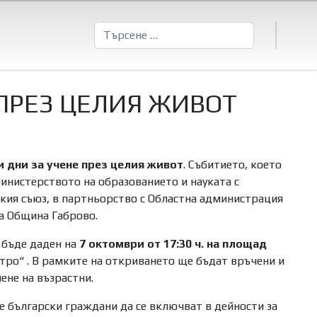
Търсене
 ПРЕЗ ЦЕЛИЯ ЖИВОТ
и дни за учене през целия живот
. Събитието, което
Министерството на образованието и науката с
кия съюз, в партньорство с Областна администрация
на Община Габрово.
 бъде даден на
7 октомври от 17:30 ч. на площад
тро“ . В рамките на откриването ще бъдат връчени и
чене на възрастни.
е български граждани да се включват в дейности за