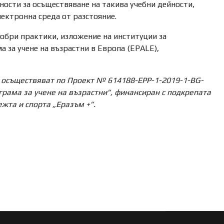
ости за осъществяване на такива учебни дейности,
лектронна среда от разстояние.
обри практики, изложение на институции за
 за учене на възрастни в Европа (EPALE),
 осъществяват по Проект
№
614188
-EPP-1-2019-1-BG-
рама за учене на възрастни”
, финансиран с подкрепата
жта и спорта „Еразъм +”.