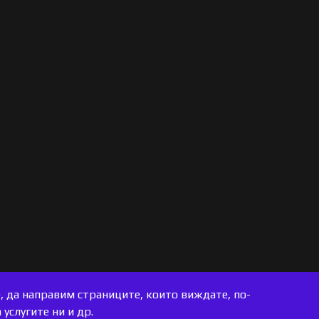
е, да направим страниците, които виждате, по-
услугите ни и др.