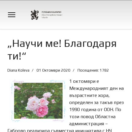
„Научи ме! Благодаря
ти!“
Diana Koleva
01 Октомври 2020
Посещения: 1782
1 октомври е
Международният ден на
възрастните хора,
определен за такъв през
1990 година от ООН. По
този повод Областна
администрация –
Габрово реализира съвместна инициатива с НЧ