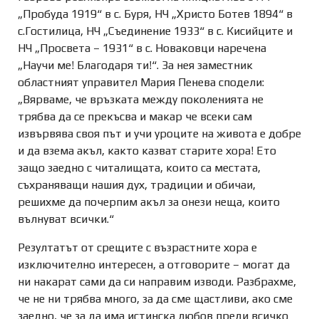
„Пробуда 1919“ в с. Буря, НЧ „Христо Ботев 1894“ в
с.Гостилица, НЧ „Съединение 1933“ в с. Кисийците и
НЧ „Просвета – 1931“ в с. Новаковци наречена
„Научи ме! Благодаря ти!“. За нея заместник
областният управител Мария Пенева сподели:
„Вярваме, че връзката между поколенията не
трябва да се прекъсва и макар че всеки сам
извървява своя път и учи уроците на живота е добре
и да взема акъл, както казват старите хора! Ето
защо заедно с читалищата, които са местата,
съхраняващи нашия дух, традиции и обичаи,
решихме да почерпим акъл за онези неща, които
вълнуват всички.“
Резултатът от срещите с възрастните хора е
изключително интересен, а отговорите – могат да
ни накарат сами да си направим изводи. Разбрахме,
че не ни трябва много, за да сме щастливи, ако сме
заедно, че за да има истинска любов преди всичко