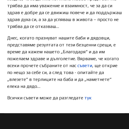
трябва да има уважение и взаимност, че за да си
здрав е добре да се движиш повече и да поддържаш
здрав духа си, а за да успяваш в живота – просто не
трябва да се отказваш…
Днес, когато празнуват нашите баби и дядовци,
представяме резултата от тези безценни срещи, е
време да кажем нашето „Благодаря“ и да им
пожелаем здраве и дълголетие. Вярваме, че когато
всеки прочете събраните от нас
съвети
, ще открие
по нещо за себе си, а след това - опитайте да
„влезете“ в терлиците на баба и да „наметнете“
елека на дядо…
Всички съвети може да разгледате
тук