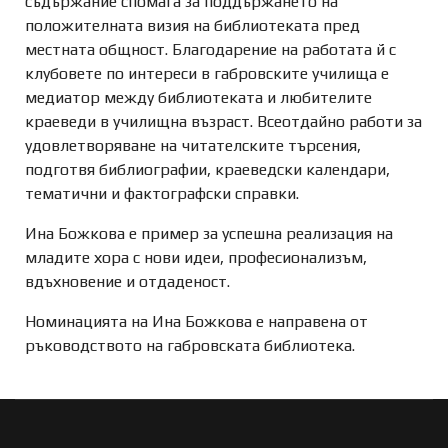
съдържание спомага за поддържането на
положителната визия на библиотеката пред
местната общност. Благодарение на работата й с
клубовете по интереси в габровските училища е
медиатор между библиотеката и любителите
краеведи в училищна възраст. Всеотдайно работи за
удовлетворяване на читателските търсения,
подготвя библиографии, краеведски календари,
тематични и фактографски справки.
Ина Божкова е пример за успешна реализация на
младите хора с нови идеи, професионализъм,
вдъхновение и отдаденост.
Номинацията на Ина Божкова е направена от
ръководството на габровската библиотека.