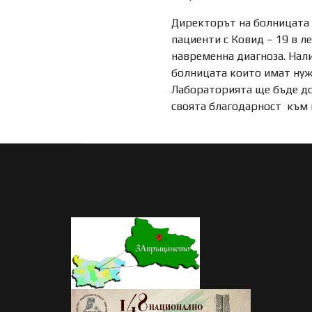
Директорът на болницата д
пациенти с Ковид – 19 в л
навременна диагноза. Нал
болницата които имат нужд
Лабораторията ще бъде дос
своята благодарност към 