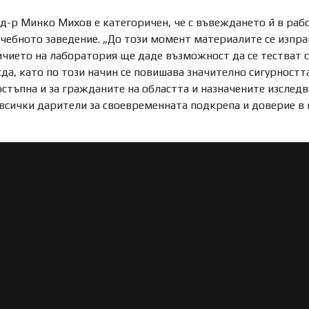
-р Минко Михов е категоричен, че с въвеждането й в рабо
ечебното заведение. „До този момент материалите се изпра
ичието на лаборатория ще даде възможност да се тестват 
а, като по този начин се повишава значително сигурностт
тъпна и за гражданите на областта и назначените изследв
всички дарители за своевременната подкрепа и доверие в 