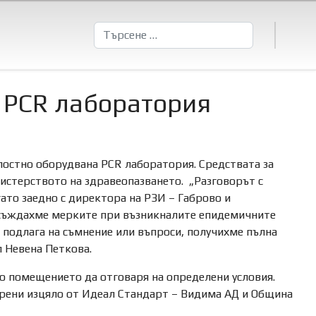
Търсене
с PCR лаборатория
лостно оборудвана PCR лаборатория. Средствата за
нистерството на здравеопазването. „Разговорът с
ато заедно с директора на РЗИ – Габрово и
бсъждахме мерките при възникналите епидемичните
е подлага на съмнение или въпроси, получихме пълна
 Невена Петкова.
о помещението да отговаря на определени условия.
урени изцяло от Идеал Стандарт – Видима АД и Община