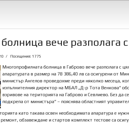
 болница вече разполага 
20
Посещения: 1775
Многопрофилната болница в Габрово вече разполага с ця
апаратурата в размер на 78 386,40 лв са осигурени от Ми
министър Ангелов проведохме преди няколко месеца, ког
изпълнителния директор на МБАЛ „Д-р Тота Венкова“ о
взривове на територията на Габрово и Севлиево. Без да с
подкрепа от министъра“ – пояснява областният управител
торията като такава освен необходимата апаратура е нужн
 ремонт, обзавеждане и стартов комплект тестове са осиг