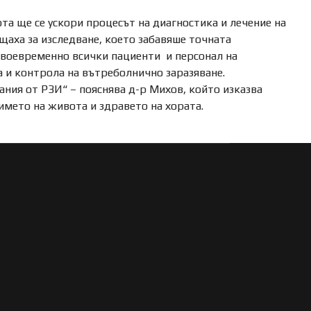
та ще се ускори процесът на диагностика и лечение на
щаха за изследване, което забавяше точната
своевременно всички пациенти и персонал на
а и контрола на вътреболнично заразяване.
ания от РЗИ“ – пояснява д-р Михов, който изказва
името на живота и здравето на хората.