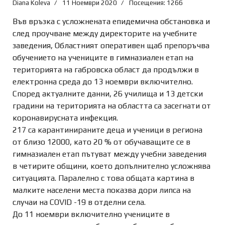
Diana Koleva
11 Ноември 2020
Посещения: 1266
Във връзка с усложнената епидемична обстановка и
след проучване между директорите на учебните
заведения, Областният оперативен щаб препоръчва
обучението на учениците в гимназиален етап на
територията на габровска област да продължи в
електронна среда до 13 ноември включително.
Според актуалните данни, 26 училища и 13 детски
градини на територията на областта са засегнати от
коронавирусната инфекция.
217 са карантинираните деца и ученици в региона
от близо 12000, като 20 % от обучаващите се в
гимназиален етап пътуват между учебни заведения
в четирите общини, което допълнително усложнява
ситуацията. Паралелно с това общата картина в
малките населени места показва дори липса на
случаи на COVID -19 в отделни села.
До 11 ноември включително учениците в