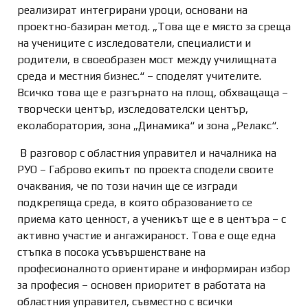
реализират интегрирани уроци, основани на
проектно-базиран метод. „Това ще е място за среща
на учениците с изследователи, специалисти и
родители, в своеобразен мост между училищната
среда и местния бизнес.“ – споделят учителите.
Всичко това ще е разгърнато на площ, обхващаща –
творчески център, изследователски център,
еколаборатория, зона „Динамика“ и зона „Релакс“.
В разговор с областния управител и началника на
РУО – Габрово екипът по проекта сподели своите
очаквания, че по този начин ще се изгради
подкрепяща среда, в която образованието се
приема като ценност, а ученикът ще е в центъра – с
активно участие и ангажираност. Това е още една
стъпка в посока усъвършенстване на
професионалното ориентиране и информиран избор
за професия – основен приоритет в работата на
областния управител, съвместно с всички