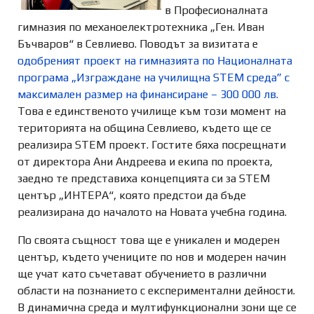
в Професионалната
гимназия по механоелектротехника „Ген. Иван
Бъчваров“ в Севлиево. Поводът за визитата е
одобреният проект на гимназията по Националната
програма „Изграждане на училищна STEM среда” с
максимален размер на финансиране – 300 000 лв.
Това е единственото училище към този момент на
територията на община Севлиево, където ще се
реализира STEM проект. Гостите бяха посрещнати
от директора Ани Андреева и екипа по проекта,
заедно те представиха концепцията си за STEM
център „ИНТЕРА“, която предстои да бъде
реализирана до началото на Новата учебна година.
По своята същност това ще е уникален и модерен
център, където учениците по нов и модерен начин
ще учат като съчетават обучението в различни
области на познанието с експериментални дейности.
В динамична среда и мултифункционални зони ще се