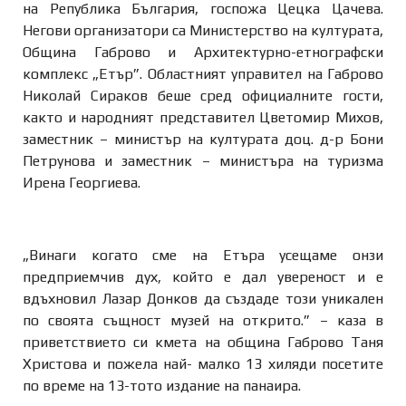
на Република България, госпожа Цецка Цачева.
Негови организатори са Министерство на културата,
Община Габрово и Архитектурно-етнографски
комплекс „Етър”. Областният управител на Габрово
Николай Сираков беше сред официалните гости,
както и народният представител Цветомир Михов,
заместник – министър на културата доц. д-р Бони
Петрунова и заместник – министъра на туризма
Ирена Георгиева.
„Винаги когато сме на Етъра усещаме онзи
предприемчив дух, който е дал увереност и е
вдъхновил Лазар Донков да създаде този уникален
по своята същност музей на открито.” – каза в
приветствието си кмета на община Габрово Таня
Христова и пожела най- малко 13 хиляди посетите
по време на 13-тото издание на панаира.