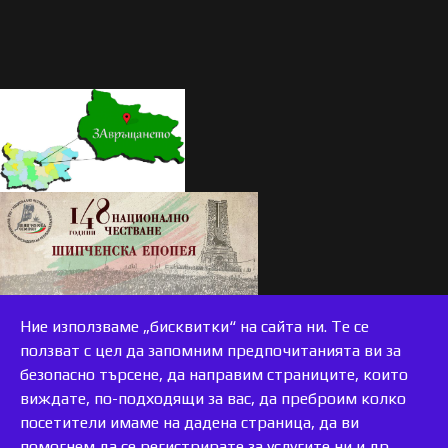
Ние използваме „бисквитки“ на сайта ни. Те се
ползват с цел да запомним предпочитанията ви за
безопасно търсене, да направим страниците, които
виждате, по-подходящи за вас, да преброим колко
accessible
посетители имаме на дадена страница, да ви
помогнем да се регистрирате за услугите ни и др.