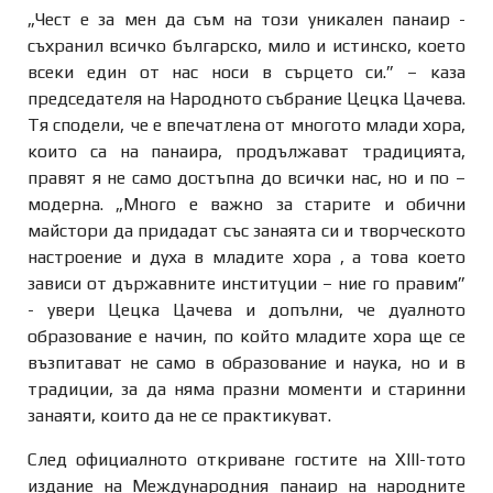
„Чест е за мен да съм на този уникален панаир -
съхранил всичко българско, мило и истинско, което
всеки един от нас носи в сърцето си.” – каза
председателя на Народното събрание Цецка Цачева.
Тя сподели, че е впечатлена от многото млади хора,
които са на панаира, продължават традицията,
правят я не само достъпна до всички нас, но и по –
модерна. „Много е важно за старите и обични
майстори да придадат със занаята си и творческото
настроение и духа в младите хора , а това което
зависи от държавните институции – ние го правим”
- увери Цецка Цачева и допълни, че дуалното
образование е начин, по който младите хора ще се
възпитават не само в образование и наука, но и в
традиции, за да няма празни моменти и старинни
занаяти, които да не се практикуват.
След официалното откриване гостите на XIII-тото
издание на Международния панаир на народните