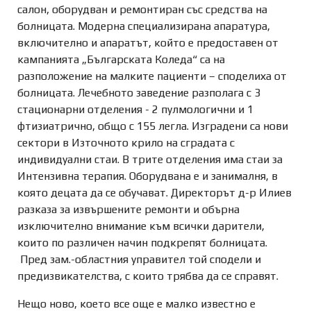
салон, оборудван и ремонтиран със средства на
болницата. Модерна специализирана апаратура,
включително и апаратът, който е предоставен от
кампанията „Българската Коледа“ са на
разположение на малките пациенти – споделиха от
болницата. Лечебното заведение разполага с 3
стационарни отделения - 2 пулмологични и 1
фтизиатрично, общо с 155 легла. Изградени са нови
сектори в Източното крило на сградата с
индивидуални стаи. В трите отделения има стаи за
Интензивна терапия. Оборудвана е и занималня, в
която децата да се обучават. Директорът д-р Илиев
разказа за извършените ремонти и обърна
изключително внимание към всички дарители,
които по различен начин подкрепят болницата.
Пред зам.-областния управител той сподели и
предизвикателства, с които трябва да се справят.
Нещо ново, което все още е малко известно е