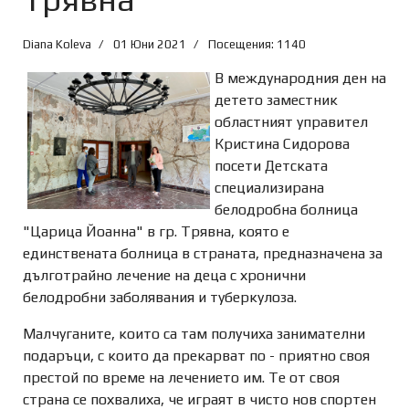
Diana Koleva
01 Юни 2021
Посещения: 1140
В международния ден на
детето заместник
областният управител
Кристина Сидорова
посети Детската
специализирана
белодробна болница
"Царица Йоанна" в гр. Трявна, която е
единствената болница в страната, предназначена за
дълготрайно лечение на деца с хронични
белодробни заболявания и туберкулоза.
Малчуганите, които са там получиха занимателни
подаръци, с които да прекарват по - приятно своя
престой по време на лечението им. Те от своя
страна се похвалиха, че играят в чисто нов спортен