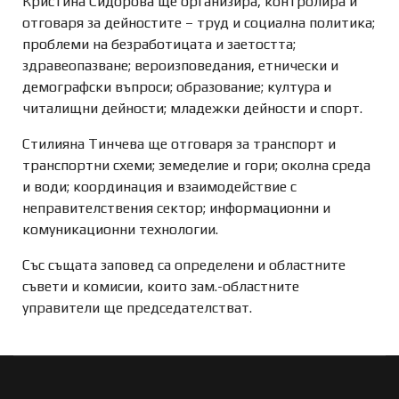
Кристина Сидорова ще организира, контролира и
отговаря за дейностите – труд и социална политика;
проблеми на безработицата и заетостта;
здравеопазване; вероизповедания, етнически и
демографски въпроси; образование; култура и
читалищни дейности; младежки дейности и спорт.
Стилияна Тинчева ще отговаря за транспорт и
транспортни схеми; земеделие и гори; околна среда
и води; координация и взаимодействие с
неправителствения сектор; информационни и
комуникационни технологии.
Със същата заповед са определени и областните
съвети и комисии, които зам.-областните
управители ще председателстват.