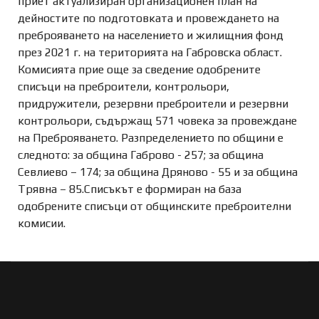
приет актуализиран организационен план на
дейностите по подготовката и провеждането на
преброяването на населението и жилищния фонд
през 2021 г. на територията на Габровска област.
Комисията прие още за сведение одобрените
списъци на преброители, контрольори,
придружители, резервни преброители и резервни
контрольори, съдържащ 571 човека за провеждане
на Преброяването. Разпределението по общини е
следното: за община Габрово - 257; за община
Севлиево – 174; за община Дряново - 55 и за община
Трявна – 85.Списъкът е формиран на база
одобрените списъци от общинските преброителни
комисии.